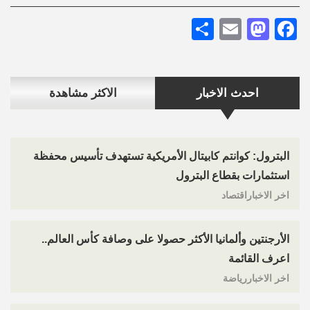
Share
Mastodon
Email
Facebook
احدث الاخبار
الاكثر مشاهدة
البترول: كوانتم كابيتال الأمريكية تستهدف تأسيس محفظة
استثمارات بقطاع البترول
اخر الاخباراقتصاد
الأرجنتين وألمانيا الأكثر حصولا على وصافة كأس العالم..
اعرف القائمة
اخر الاخباررياضة