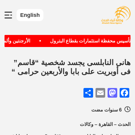
English
•
ف تأسيس محفظة استثمارات بقطاع البترول
الأرجنتين وألمانيا
هانى النابلسى يجسد شخصية “قاسم”
فى أوبريت على بابا والأربعين حرامى “
Share
Mastodon
Email
Facebook
6 سنوات مضت
الحدث – القاهرة – وكالات