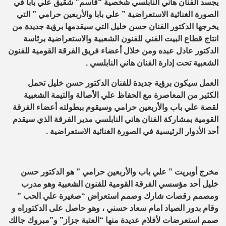
يجسد الفنان هاني النابلسي شخصية “قاسم” شقيق علي بابا في
الصورة الغنائية الاستعراضية ” علي بابا والأربعين حرامي ” التي
يخرجها الدكتور الفنان حسن خليل التي سيقدمها برؤية جديدة من
انتاج قطاع البيت الفني للفنون الشعبية والاستعراضية برئاسة
الدكتور عادل عبده ومن خلال أعضاء فريق الفرقة القومية للفنون
الشعبية تحت إدارة الفنان هاني النابلسي .
العمل سيكون برؤية جديدة للفنان الدكتور حسن خليل تحمل
الكثير من المعاصرة مع الحفاظ علي الأصالة والتيمة الشعبية
لقصة علي باب والأربعين حرامي وسيقوم ببطولته أعضاء الفرقة
القومية بمشاركة الفنان هاني النابلسي مدير الفرقة الذي سيقدم
أحد الأدوار الرئيسية في الصورة الغنائية الاستعراضية .
مخرج أوبريت ” علي باب والأربعين حرامي ” هو الدكتور حسن
خليل أحد مؤسسي الفرقة القومية للفنون الشعبية وهو مدرب
ومصمم رقصات شارك وصمم استعراض “صغيرة علي الحب ”
وقام بدور الصياد امام سعاد حسني ، وهو حاصل على الدكتوراه و
صمم استعرضات لأفلام عديدة منها “العتبة جزاز” و”مبروك جالك