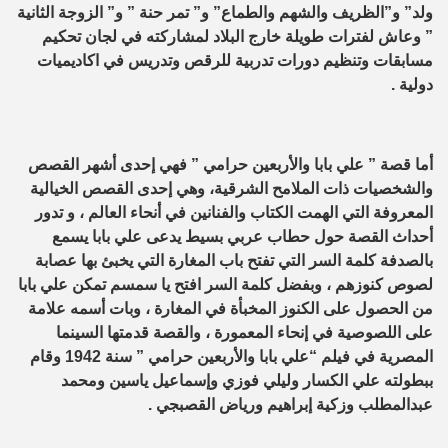
ولد” و”الظريف والشهم والطماع” و” تمر حنة ” و” الزوجة الثانية
” وعاش لفترات طويلة خارج البلاد لمشاركته في لجان تحكيم
مسابقات وتنظيم دورات تدربية للرقص وتدريس في اكاديميات
دولية .
أما قصة ” علي بابا والأربعين حرامي ” فهي إحدى أشهر القصص
والشخصيات ذات الملامح الشرقية، وهي إحدى القصص الخيالية
المعروفة التي الهمت الكتاب والفنانين في أنحاء العالم ، و تدور
أحداث القصة حول حطاب عربي بسيط يدعى علي بابا يسمع
بالصدفة كلمة السر التي تفتح باب المغارة التي يخبئ بها عصابة
لصوص كنوزهم ، وبفضل كلمة السر افتح يا سمسم تمكن علي بابا
من الحصول على الكنوز المخبأة في المغارة ، وبات أسمه علامة
على اللصوصية في إنحاء المعمورة ، والقصة قدمتها السينما
المصرية في فيلم “علي بابا والأربعين حرامي ” سنة 1942 وقام
ببطولته علي الكسار وليلي فوزي وإسماعيل ياسين ومحمد
عبدالمطلب وزكية إبراهيم ورياض القصبجي .