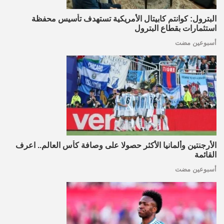
البترول: كوانتم كابيتال الأمريكية تستهدف تأسيس محفظة
استثمارات بقطاع البترول
أسبوعين مضت
الأرجنتين وألمانيا الأكثر حصولا على وصافة كأس العالم.. اعرف
القائمة
أسبوعين مضت