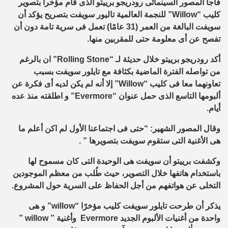
فاجأ المصور السينمائى رودريجو برييتو الذى قام مؤخرا بتصوير
كليب “
Willow
” للنجمة العالمية تاليور سويفت بتصريح يؤكد أن
سويفت البالغة من العمر (31 عامًا) تعمل فى سرية تامة دون أن
تفصح عن أى معلومة حتى للمقربين منها.
أكد رودريجو برييتو خلال حديثة لـ “
Rolling Stone
” ان بالرغم
من تواصله الفترة الماضية بكثافة مع تايلور سويفت بسبب
تعاونهما معا فى كليب “
Willow
” إلا أنه لم يكن لديه أى فكرة عن
ألبومها التاسع الذى حمل عنوان “
Evermore
” و اطلقته منذ عده
أيام.
وقال المصور الشهير: “حتى فى اجتماعنا الأول لم اكن أعلم ما
هى الأغنية التى ستقوم سويفت بتصويرها ” .
وكشفت برييتو أن سويفت هى الوحيدة التى كان مسموح لها
باستخدام هاتفها خلال التصوير، حيث طُلب من معظم الموجودين
التخلى عن هواتفهم من أجل الحفاظ على السرية حول المشروع.
يذكر أن طرحت تايلور سويفت كليب مؤخرًا “
willow
” و هى
واحدة من أغنيات الألبوم الجديد
Evermore
وأغنية ”
willow
”