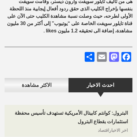
هى من تأليف تايلور سويفت وآرون ديسنر، وقامت سويفت
بنفسها بإخراج الكليب الذى حقق ردود أفعال إيجابية منذ اللحظة
الأولى لطرحه، حيث وصلت نسبة مشاهدة الكليب حتى الآن على
قناة تايلور سويفت الخاصة على “يوتيوب” إلى أكثر من 30 مليون
مشاهدة، إضافة الى تحقيقه 1.2 مليون
likes
.
Share
Mastodon
Email
Facebook
احدث الاخبار
الاكثر مشاهدة
البترول: كوانتم كابيتال الأمريكية تستهدف تأسيس محفظة
استثمارات بقطاع البترول
اخر الاخباراقتصاد