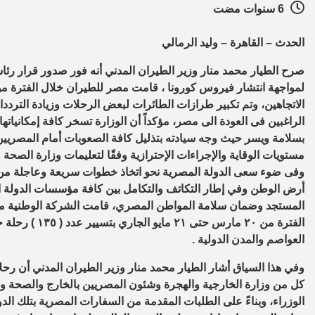
6 سنوات مضت
الحدث – القاهرة – وليد الرمالي
صرح الطيار محمد منار وزير الطيران المدني أنه فور صدور قرار رئ
الاتجاهين، وتم تكبير طرازات الطائرات لبعض الرحلات وزيادة التر
الراغبين فى العودة الى مصر، مؤكداً أن الوزارة تسخر كافة إمكانيا
بسلامة ويسر حيث وجه سيادته بتذليل كافة الصعوبات أمام المصريين ا
مستويات الوقاية والإجراءات الإحترازية وفقًا لتعليمات وزارة الصحة
وفى ضوء سعى الدولة المصرية نحو اتخاذ خطوات سريعة وعاجلة من أجل
أرض الوطن وفي إطار التكاتف والتكامل بين كافة مؤسسات الدولة ال
المستجد وضمان سلامة المواطن المصري، قامت الشركة الوطنية مصر 
العواصم والمدن الدولية .
وفي هذا السياق أشار الطيار محمد منار وزير الطيران المدني أن رحل
كل من وزارة الخارجية والهجرة وشئون المصريين بالخارج والصحة و
الوزراء، وبناءً على الطلبات المقدمة من السفارات المصرية بتلك الد