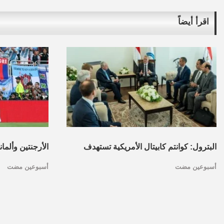
اقرأ أيضاً
البترول: كوانتم كابيتال الأمريكية تستهدف
الأرجنتين وألما
أسبوعين مضت
أسبوعين مضت
تأسيس محفظة استثمارات بقطاع البترول
كأس العالم.. ا