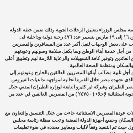
اسة مجلس الوزراء بتعليق الرحلات الجوية وذلك ضمن خطة الدولة
لمواجهة انتشار فيروس كورونا ، قامت مصر للطيران خلال الفترة من ١٦ إلى ١٩ مارس بتسيير عدد ٤٧٦ رحلة دولية وداخلية فى
ددات على بعض الوجهات لنقل أكبر عدد من المسافرين والمصريين
تها من أجل خدمة أبناء الوطن وبما يكفل سلامة وصولهم وعودتهم
لعائدين وتوفير كافة التسهيلات والرعاية اللازمة لهم وتطبيق أعلى
 والسكان ومنظمة الصحة العالمية .
 تلبية مطالب أبنائها المصريين العالقين بالخارج وعودتهم إلى
ذى تشهده مصر خلال الفترة الحالية لمواجهة تداعيات الفيروس
للطيران وشركة اير كايرو التابعة لوزارة الطيران المدني خلال
الفترة من ٢٠ مارس حتى ٢١ مايو الجاري بتسيير عدد ( ١٣٥ ) رحلة جوية استثنائية لإجلاء ( ٢٤٧٥٠ ) من المصريين العالقين في عدد من
ات عودة المصريين الاستثنائية جاءت من خلال التنسيق والتعاون مع
السكان وجميع أجهزة الدولة المعنية و تحت مظلة رئاسة مجلس
ول حيث تم التنفيذ وفقاً لآليات ومعايير محدده في ضوء تعليمات