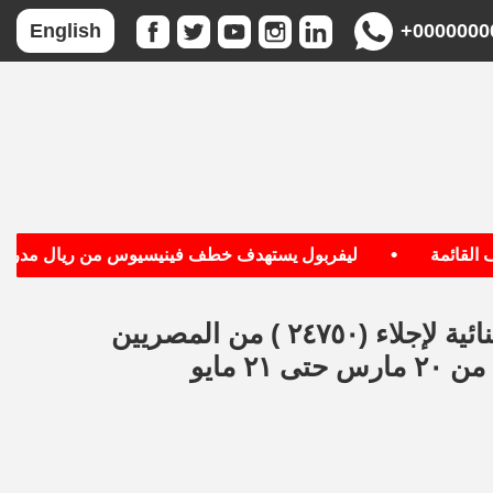
+0000000
English
•
ائمة
ليفربول يستهدف خطف فينيسيوس من ريال مدريد
وزارة الطيران المدنى تسير ١٣٥ رحلة استثنائية لإجلاء (٢٤٧٥٠ ) من المصريين
٢ مايو