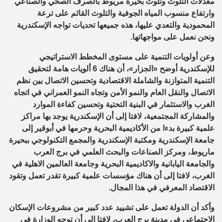
معدلات التلوث وتلوث بحيرة مريوط بالصرف الصحي والصناعي
وارتفاع منسوب المياه الجوفية والتلوث القائم على ترعة
المحمودية والتعدي عليها، هذه جميعها تحديات تواجه الإسكندرية
ونحن نعمل على مواجهاتها.
وعن أولويات التنمية على مستوى المخطط الاستراتيجي
للإسكندرية أوضح «الجزار»، أن هناك 6 ألويات هامة لتحقيق
التنمية المتوازنة والشاملة الاقتصادية وتحسين الاتصال بين نظم
الاتصال والنقل العام والنمو الأمن وتجاه النمو العمراني في اتجاه
الغرب والاستثمار في البنية التحتية وتحسين كفاءة الموارد
والمشاركة المجتمعية، لافتا إلى أن الإسكندرية يوجد بها مراكز
علمية كبيرة بدءا من الأكاديمية البحرية وحرمها في أبوقير إلى
جامعة الإسكندرية ومكتبة الإسكندرية والمجمع التكنولوجي ببحيرة
ماريوط، ومركز الصناعات والبحث العلمي في برج العرب
والجامعة اليابانية والاكاديمية البحرية وجامعة العالمين الاهلية في
الغرب، لافتا إلى أن هناك مؤسسات علمية كبيرة تقدر تعمل وتقود
الاقتصاد المعرفي في هذا المجال.
وأكد أن الدولة تعمل على تشييد عدد كبير من مشروعات الإسكان
الاجتماعي في مدينة برج العرب، لافتا إلى أن توجه الوزارة في