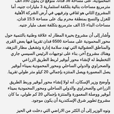
المحمودية، على مساحة 36 فدانا، متوقع ان يكون 350 ألف
مترمربع مساحات بنائية بتلكفة استثمارية 3 مليارات جنيه، أما
المشروع الثاني هو ثقافي وترفيهي في أرض الشركة الأهلية
للغزل والنسج بمنطقة محرم بيك على مساحة 15.5 فدان،
مساحات البناء 15 الف مترمربع بتكلفة نصف مليار جنيه.
وأشار إلى أن مشروع بحيرة المطار له علاقة وطنية بالتنمية حول
محور المحمودية على مساحة 6500 فدان تقريبا فيها بعض القرى
والمناطق العشوائية التي تهدد سلامة إدارة وتشغيل مطار النزهة،
وهناك مشروع آخر، بناء على توجيهات الرئيس السيسي جاري
التخطيط له لإنشاء محور أبوقير لربط الطريق الزراعي
والصحراوي والدولي الساحلي ومحور المحمودية بميناء أبوقير
يصل المعمورة ويصل المنتزه بإجمالي 20 كيلو متر طولي تقريبا.
وأوضح وزير الإسكان، أنه لولا إنشاء محور أبوقير وربط الطريق
الزراعي والصحراوي والدولي الساحلي ومحور المحمودية بميناء
أبوقير ووصلة المعمورة والمنتزة بإجمالي 20 كم طولي، ما كان
مشروع تطوير شرق الإسكندرية أن يكون موجود.
ونوه الوزير إلى أن الكثر من الاراضي التي دخلت في الحيز