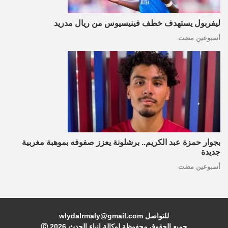
ليفربول يستهدف خطف فينيسيوس من ريال مدريد
أسبوعين مضت
بجوار حمزة عبد الكريم.. برشلونة يعزز صفوفه بموهبة مغربية
جديدة
أسبوعين مضت
للتواصل wlydalrmaly@gmail.com
جميع الحقوق محفوظة لوكالة انباء الحدث Ⓒ
2026