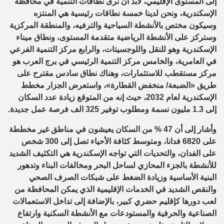
إلى المستوى الإقليمي، لابد أن نرى نطاقات التنمية في محافظة
الإسكندرية، ونحن لدينا خمسة نطاقات رئيسية هي المنتزه
وسيكون مختص بالأنشطة السياحية والترفيه، والمنطقة المركزية
وستركز على الأنشطة الرياضية متقدمة المستوى، ونطاق ميناء
الإسكندرية وهو للنقل واللوجسيتات، والرابع مركز التنمية الفرعي
في العامرية، والخامس مركز التنمية الرئيسي في برج العرب هو
مركز مستقطب للاستثمارات، وهناك نطاق سادس مقترح على
طريق «الضبعة/ منخفض القطارة»، واستعرض الجزار مخطط
الإسكندرية لعام 2032، حيث إنه من المتوقع زيادة عدد السكان
إلى 1.3 مليون نسمة ومطلوب توفير 325 الف فرصة عمل جديدة.
وأشار إلى أن 47 % من السكان يعيشون في مناطق غير مخططة
على 6820 فدانا، ومتوسط كثافة الأحياء تصل إلى 300 شخص
على الفدان، والتحديات التي تواجه الإسكندرية هي التكثيف الشديد
للأنشطة بالجزء المحازي لساحل البحر ومخالفات البناء وتدهور
البنية الأساسية وزيادة الضغط على شبكات الصرف الصحي
والنقص الشديد في الخدمات الإقليمية الذي يمكن المحافظة من
لعب دورها كإقليم حضري كبير، بالإضافة إلى تداخل الاستعمالات
الصناعية والحرفية والمستودعات مع الأنشطة السكنية وارتفاع