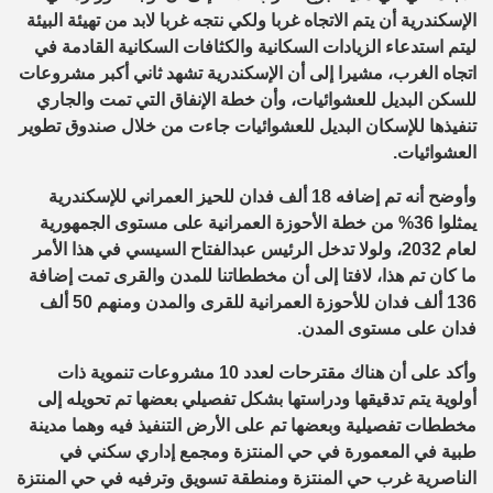
الإسكندرية أن يتم الاتجاه غربا ولكي نتجه غربا لابد من تهيئة البيئة
ليتم استدعاء الزيادات السكانية والكثافات السكانية القادمة في
اتجاه الغرب، مشيرا إلى أن الإسكندرية تشهد ثاني أكبر مشروعات
للسكن البديل للعشوائيات، وأن خطة الإنفاق التي تمت والجاري
تنفيذها للإسكان البديل للعشوائيات جاءت من خلال صندوق تطوير
العشوائيات.
وأوضح أنه تم إضافه 18 ألف فدان للحيز العمراني للإسكندرية
يمثلوا 36% من خطة الأحوزة العمرانية على مستوى الجمهورية
لعام 2032، ولولا تدخل الرئيس عبدالفتاح السيسي في هذا الأمر
ما كان تم هذا، لافتا إلى أن مخططاتنا للمدن والقرى تمت إضافة
136 ألف فدان للأحوزة العمرانية للقرى والمدن ومنهم 50 ألف
فدان على مستوى المدن.
وأكد على أن هناك مقترحات لعدد 10 مشروعات تنموية ذات
أولوية يتم تدقيقها ودراستها بشكل تفصيلي بعضها تم تحويله إلى
مخططات تفصيلية وبعضها تم على الأرض التنفيذ فيه وهما مدينة
طبية في المعمورة في حي المنتزة ومجمع إداري سكني في
الناصرية غرب حي المنتزة ومنطقة تسويق وترفيه في حي المنتزة