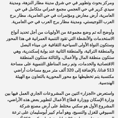
ومركز بحوث وتطوير في حي شرق مدينة مطار النزهة، ومدينة
سيدي كرير في حي العجمي مجمع عمراني متكامل في حي
العامرية، أرض معارض ومؤتمرات في حي العامرية، مطار برج
العرب اللوجيستي، ومدينة مطار برج العرب في حي العامرية.
وأوضح أنه تم وضع مجموعة من الأولويات من أجل تحديد أنواع
الاستخدمات والأنشطة التي تقود التنمية العمرانية في هذا المحور
وستكون النواة الأولى السياحية الثقافية عن ميناء البصل
والمنطقة التراثية، والمنطقة الثانية عند بوابة إسكندرية، وهي
ستكون منطقة المال والأعمال، والثالثة ستكون المنطقة
الاقتصادية والخدمات، وتم رصد المناطق التنموية على مساحة
513 فدانا، بالإضافة إلى 320 ألف متر مربع مساحات أراضي
مكتسبة يتم تخطيطها مع محور المحورية بالتعاون مع الهيئة
الهندسية.
واستعرض «الجزار» اثنين من المشروعات الجاري العمل فيها بين
وزارة الإسكان ووزارة قطاع الأعمال لتطوير بعض هذه الأراضي،
المشروع الأول هو سكني مختلط على أرض مصنع شركة
السيوفي للغزل والنسيج، وهو أمام كبير أبوسليمان على ترعة