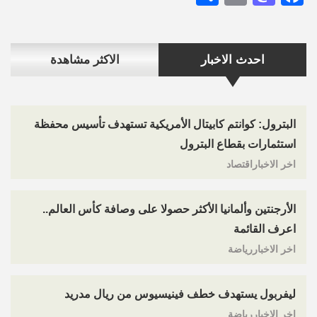
احدث الاخبار
الاكثر مشاهدة
البترول: كوانتم كابيتال الأمريكية تستهدف تأسيس محفظة
استثمارات بقطاع البترول
اخر الاخباراقتصاد
الأرجنتين وألمانيا الأكثر حصولا على وصافة كأس العالم..
اعرف القائمة
اخر الاخباررياضة
ليفربول يستهدف خطف فينيسيوس من ريال مدريد
اخر الاخباررياضة