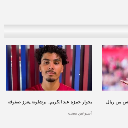
س من ريال
بجوار حمزة عبد الكريم.. برشلونة يعزز صفوفه
أسبوعين مضت
بموهبة مغربية جديدة