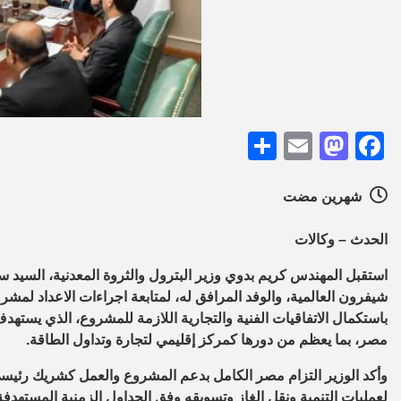
Share
Mastodon
Email
Facebook
شهرين مضت
الحدث – وكالات
استقبل المهندس كريم بدوي وزير البترول والثروة المعدنية، السيد 
شيفرون العالمية، والوفد المرافق له، لمتابعة اجراءات الاعداد لمشر
باستكمال الاتفاقيات الفنية والتجارية اللازمة للمشروع، الذي يستهدف
مصر، بما يعظم من دورها كمركز إقليمي لتجارة وتداول الطاقة.
وأكد الوزير التزام مصر الكامل بدعم المشروع والعمل كشريك رئيسي ف
لعمليات التنمية ونقل الغاز وتسويقه وفق الجداول الزمنية المستهدفة