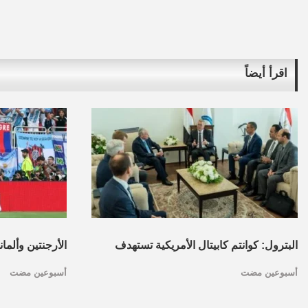
اقرأ أيضاً
البترول: كوانتم كابيتال الأمريكية تستهدف
الأرجنتين وألما
أسبوعين مضت
أسبوعين مضت
تأسيس محفظة استثمارات بقطاع البترول
كأس العالم.. ا