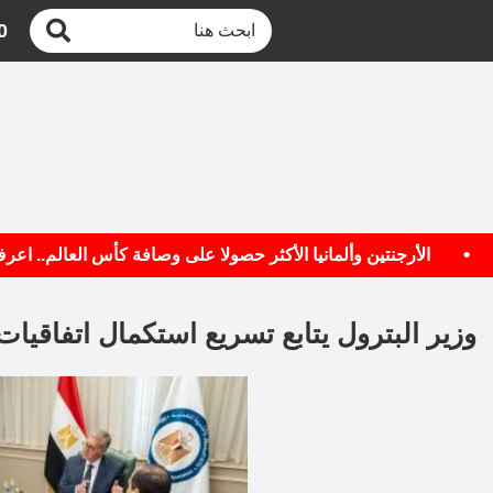
0
الأرجنتين وألمانيا الأكثر حصولا على وصافة كأس العالم.. اعرف الق
وزير البترول يتابع تسريع استكمال اتفاق