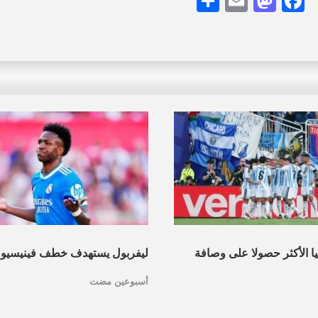
Share
Mastodon
Email
Facebook
نيا الأكثر حصولا على وصافة
ليفربول يستهدف خطف فينيسيو
أسبوعين مضت
عرف القائمة
مدريد