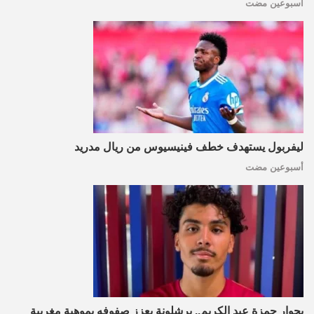
أسبوعين مضت
ليفربول يستهدف خطف فينيسيوس من ريال مدريد
أسبوعين مضت
بجوار حمزة عبد الكريم.. برشلونة يعزز صفوفه بموهبة مغربية