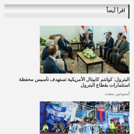
اقرأ أيضاً
البترول: كوانتم كابيتال الأمريكية تستهدف تأسيس محفظة
استثمارات بقطاع البترول
أسبوعين مضت