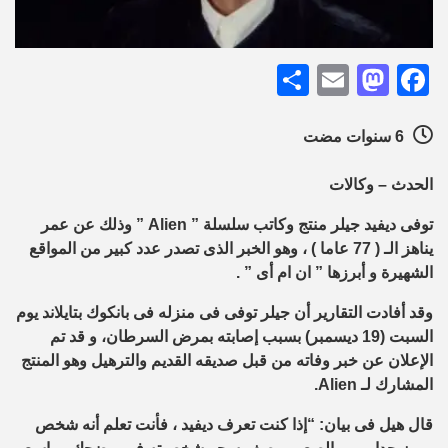
Share
Mastodon
Email
Facebook
6 سنوات مضت
الحدث – وكالات
توفى ديفيد جيلر منتج وكاتب سلسلة ”
Alien
” وذلك عن عمر
يناهز الـ ( 77 عاما ) ، وهو الخبر الذى تصدر عدد كبير من المواقع
الشهيرة و أبرزها ” ان ام أى ” .
وقد أفادت التقارير أن جيلر توفى فى منزله فى بانكوك بتايلاند يوم
السبت (19 ديسمبر) بسبب إصابته بمرض السرطان، و قد تم
الإعلان عن خبر وفاته من قبل صديقه القديم والترهيل وهو المنتج
المشارك لـ
Alien
.
قال هيل فى بيان: “إذا كنت تعرف ديفيد ، فأنت تعلم أنه شخص