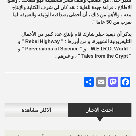
مميز جدا .. من الصعب وصف سحر شخصيته فهو مضحك ، واسع
الاطلاع ، قراءة جيدة للغاية ؛ لقد كان لى شرف الكتابة والإنتاج
معه ، والأهم من ذلك ، أن أحظى بصداقته الوثيقة والعميقة لما
يقرب من 50 عاما “.
يذكر أن ديفيد جيلر شارك قام بإنتاج عدد كبير من الأعمال
التليفزيونية الشهيرة، و من أبرزها : ”
Rebel Highway
” و
”
W.E.I.R.D. World
” و ”
Perversions of Science
” و
”
Tales from the Crypt
” ، و غيرهم .
Share
Mastodon
Email
Facebook
احدث الاخبار
الاكثر مشاهدة