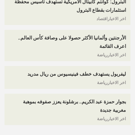
البترول: كوانتم كابيتال الأمريكية تستهدف تأسيس محفظة
استثمارات بقطاع البترول
اخر الاخباراقتصاد
الأرجنتين وألمانيا الأكثر حصولا على وصافة كأس العالم..
اعرف القائمة
اخر الاخباررياضة
ليفربول يستهدف خطف فينيسيوس من ريال مدريد
اخر الاخباررياضة
بجوار حمزة عبد الكريم.. برشلونة يعزز صفوفه بموهبة
مغربية جديدة
اخر الاخباررياضة