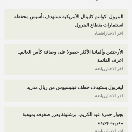
البترول: كوانتم كابيتال الأمريكية تستهدف تأسيس محفظة
استثمارات بقطاع البترول
اخر الاخباراقتصاد
الأرجنتين وألمانيا الأكثر حصولا على وصافة كأس العالم..
اعرف القائمة
اخر الاخباررياضة
ليفربول يستهدف خطف فينيسيوس من ريال مدريد
اخر الاخباررياضة
بجوار حمزة عبد الكريم.. برشلونة يعزز صفوفه بموهبة
مغربية جديدة
اخر الاخباررياضة