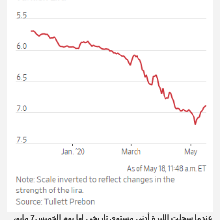
عندما سجلت الليرة أدنى مستوى
تاريخي لها
يوم الخميس
7 مايو
،