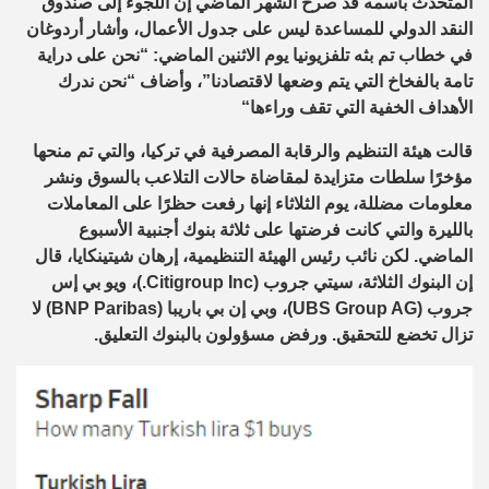
المتحدث باسمه
قد صرح
الشهر الماضي إن اللجوء إلى صندوق
النقد الدولي للمساعدة ليس على جدول الأعمال
، وأشار
أردوغان
في
خطاب
تم بثه تلفزيونيا
يوم الاثنين
الماضي
:
“نحن على دراية
تامة بالفخاخ التي يتم وضعها لاقتصادنا”
، وأضاف
“نحن ندرك
الأهداف الخفية التي تقف وراءها
“
قالت هيئة التنظيم
والرقابة
المصرفية
في تركيا،
و
التي
تم منحها
مؤخرًا سلطات متزايدة لمقاضاة
حالات
ال
تلاعب بالسوق ونشر
معلومات مضللة
، يوم الثلاثاء إنها رفعت حظرًا على
ال
معاملات
ب
الليرة
والتي كانت فرضتها
على ثلاثة بنوك أجنبية الأسبوع
الماضي. لكن نائب رئيس الهيئة التنظيمية
، إرهان
ش
يتينكايا
، قال
إن البنوك الثلاثة،
سيتي جروب (
Citigroup Inc.
)،
ويو
بي إس
جروب (
UBS Group AG
)، وبي إن بي
باريبا
(
BNP Paribas
)
لا
تزال تخضع للتحقيق. ورفض مسؤولون بالبنوك التعليق
.