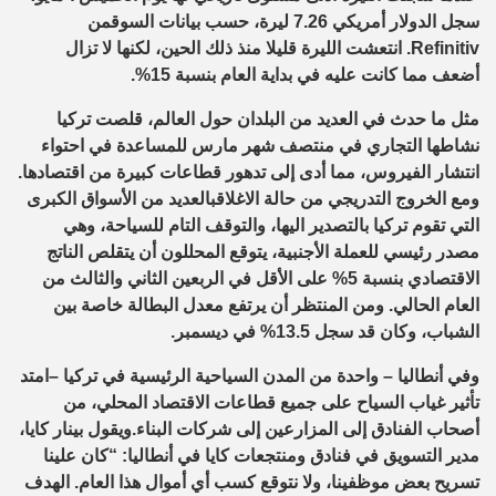
سجل ال
دولار أمريكي 7.26 ليرة،
حسب
بيانات السوق
من
Refinitiv
.
انتعشت
الليرة
قليلا
منذ ذلك الحين، لكنها لا تزال
أضعف
مما كانت عليه في بداية العام
بنسبة 15
%.
مثل
ما حدث في
العديد من البلدان حول العالم،
قلصت
تركيا
نشاط
ها
التجاري
في منتصف شهر مار
س
للمساعدة في احتواء
انتشار
الفيروس
، مما أدى إلى
تدهور
قطاعات كبيرة من اقتصادها.
و
مع
الخروج التدريجي من حالة الاغلاق
بال
عديد من
ال
أسواق
الكبرى
التي تقوم تركيا بالتصدير اليها،
و
التوقف التام ل
لسياحة،
وهي
مصدر رئيسي للعملة الأجنبية
، يتوقع المحللون أن
يتقلص الناتج
الاقتصادي بنسبة 5
%
على الأقل في الربعين الثاني والثالث
من
العام الحالي
.
و
م
ن الم
نتظر
أن يرتفع معدل البطالة
خاصة بين
الشباب
، وكان قد سجل
13.5
%
في ديسمبر
.
و
في أنطاليا
–
واحدة من المدن السياحية الرئيسية في تركيا
–
امتد
تأثير
غياب السياح
على جميع قطاعات
الا
قتصاد المحلي
، من
أصحاب الفنادق إلى المزارعين إلى شركات البناء
.
ويقول
بينار
كايا
،
مدير التسويق في فنادق ومنتجعات
كايا
في أنطاليا: “كان علينا
تسريح بعض موظفينا
، و
لا نتوقع كسب أي أموال هذا العام. الهدف