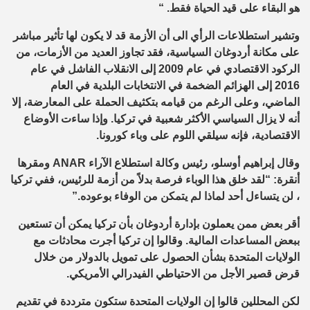
هو البقاء على قيد الحياة فقط
. “
وتشير استطلاعات الرأي الى أن
الأزمة قد لا يكون لها تأثير مباشر
على مكانة
أردوغان
السياسية
، فقد
تجاوز العديد من الأزمات، من
الركود الاقتصادي في عام 2009 إلى الانقلاب الفاشل في عام
2016 إلى الهزائم
الضخمة
في الانتخابات البلدية في العام
الماضي
، وعلى الرغم من
قيامه ب
تكثيف الحملة على المعارضة،
إلا
أنه
لا يزال السياسي الأكثر شعبية في تركيا.
و
إذا ساءت
الأوضاع
الاقتصادية،
فإنه سيلقي اللوم ع
لى
وباء كورونا
.
وق
ال إبراهيم أوسلو
، رئيس وكالة
استطلاع
الآراء
ANAR
ومقرها
أنقرة: “لقد خلق هذا الوباء فرصة بدلاً من أزمة للرئيس
، ف
في
تركيا
،
لن يتساءل أحد لماذا لم يتمكن من الوفاء بوعوده
.”
أقر بعض ممن يعملون ب
إدارة
أردوغان
بأن تركيا يمكن أن
تستعين
ب
بعض المساعد
ات
المالية. وقالوا إن تركيا أجرت محادثات مع
الولايات المتحدة بشأن الحصول على
تمويل بالدولار
من
خلال
قرض
قصير
الأجل من الاحتياطي الفيدرالي الأمريكي
.
لكن
ال
محللين قالوا إن الولايات المتحدة ستكون مترددة في تقديم