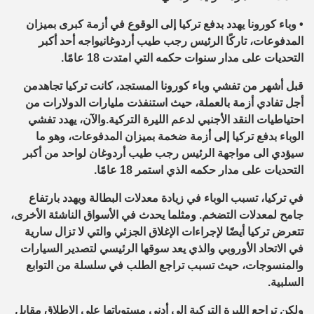
•
وباء كورونا يهدد
بدفع تركيا إلى
الوقوع في
أزمة
كبرى ب
ميزان
ال
مدفوعات
، تاركًا الرئيس رجب طيب
أردوغان
يواجه أحد أكبر
التحديات
على مدار
سنوات
حكمه
التي امتدت
18 عامًا
.
قبل أشهر من
تفشي وباء كورونا المستجد
، كانت تركيا تج
ا
هد
من
أجل
تفادي أزمة
ب
العملة
، حيث
استنفذت
مليارات الدولارات من
احتياطيات النقد الأجنبي لدعم الليرة التركية
.
و
الآن
، يهدد
تفشي
الوباء بدفع تركيا إلى أزمة
ضخمة
ب
ميزان المدفوعات
،
وهو ما
سيؤدي الى مواجهة
الرئيس رجب طيب
أردوغان
لواحد من
أكبر
التحديات
على مدار
حكمه الذي استمر 18 عامًا.
في
تركيا
، تسبب
الوباء
في
زيادة
معدلات البطالة و
ي
هدد
بارتفاع
جامح ل
معدلات
ال
تضخم.
ومثلما يحدث في
الأسواق الناشئة الأخرى،
تتعرض تركيا أيضًا
لإجراءات
الإغلاق الجزئي
والتي
لا تزال سارية
في
الاتحاد الأوروبي والذي يعد
سوق
ها
الرئيسي
لتص
دير
ا
لسيارات
والمنسوجات
، حيث تسبب تراجع الطلب في سلسلة من
التوابع
السلبية.
ولكن
تراجع الليرة التركية إلى أدنى مستوياتها على الإطلاق مقابل