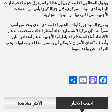
ويقول
المحللون
الاقتصاديون إن هذا الرقم يفوق حجم
الاحتياطيات
الباقية لدى
البنك المركزي، لأن جزءًا كبيرًا يأتي من العملات
الأجنبية التي اقترضها من البنوك التجارية
.
وصرح
السيد
جوركايناك
،
الخبير
الاقتصادي الذي يتخذ من أنقرة
مقراً له
:
“
إن تركيا لا تستطيع إبقاء أسعار الفائدة منخفضة لدعم
الاقتصاد أثناء استخدام
احتياطياتها
الأجنبية لدعم انخفاض الليرة
“
.
و
أضاف
“هذان
الأمران
لا يمكن أن
يستمرا
معا لفترة طويلة
،
يجب
التوقف عن
واحد منهما
“.
Share
Mastodon
Email
Facebook
احدث الاخبار
الاكثر مشاهدة