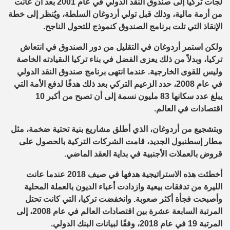
لجأت تركيا إلى صندوق النقد الدولي
في عام 2001
بعد أن عانت
من أزمة مالية
،
وذلك
قبل تولي
أردوغا
ن
السلطة
،
و
يُنظر إلى خطة
الإنقاذ التي تلت
برنامج
الصندوق
كنموذج للتحول الناجح
.
و
لكن
استمر
أردوغان
في التقليل
من دور الصندوق في انتعاش
تركيا، وبدلاً من ذلك يعزى الفضل
في بناء تركيا
الى
قيادته الخاصة
وليس
للقوى الخارجية. عندما انتهى برنامج صندوق النقد الدولي
في عام 2008، حدد الزعيم التركي بعد ذلك هدفًا لدفع الأمة التي
يبلغ عدد سكانها 83 مليون نسمة إلى
أن تصبح من
أكبر 10
اقتصادات في العالم
.
و
بتشجيع من
أردوغان
، ا
لذي أطلق مشاريع بنية تحتية ضخمة، مثل
مطار إسطنبول الجديد
، قامت الشركات التركية
بالحصول على
قروض بالعملات الأجنبية في بداية العقد الماضي
.
أخطئت هذه
الاستراتيجية
هدفها
في صيف 2018 عندما عانت
الليرة من
تدفقات
بيعية
وازدادت أعباء
الديون بالعملة المحلية
وأصبحت فجأة
أكثر صعوبة. وانخفضت تركيا، التي كانت تحتل
المرتبة السابعة عشرة
بين اقتصادات
العالم في عام 2008، إلى
المرتبة 19 في عام 2018، وفقًا
لبيانات
ا
لبنك الدولي
.