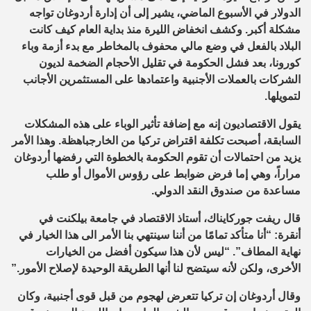
الدولار
في
الأسبوع الماضي
، يشير
إلى أن إدارة
أردوغان
تواجه
مشكلة أكبر
. و
كشف انخفاض الليرة منذ بداية العام كيف كانت
البلاد بالفعل في وضع مالي محفوف بالمخاطر
مع بدء
أزمة
وباء
كورونا
، بعد فشل
الحكومة في تقليل الأحجام ال
ضخمة
ل
ديون
الشركات بالعملات الأجنبية واعتمادها على المستثمرين الأجانب
لتمويله
ا.
يقول الاقتصاديون إنه مع
إضافة
تأثير الوباء على هذه
المشكلات
السابقة
، أصبحت تكلفة
اقتراض
تركيا من
الخارج
باهظة. و
هذا الأمر
يزيد من ا
حتمالات أن
تقوم
الحكومة
بال
خطوة
التي
رفضها
أردوغان
مراراً
، وهي
إما فرض ضوابط على ر
ؤو
س ال
م
و
ال أو طلب
مساعدة من صندوق النقد الدولي
.
قال
ريف
ت
جوركايناك
، أستاذ الاقتصاد في جامعة
بيلكنت
في
أنق
رة: “أنا متأكد تمامًا من أننا س
ي
نتهي
بنا الأمر الى
هذا الخيار
في
نهاية المطاف”. “ليس لأن ه
ذا سيكون أفضل من
الخيارات
الأخرى
، ولكن لأنه
سيتضح لنا
أنه
ا
الطريقة الوحيدة
لإصلاح
ال
أمور
.”
وقال
أردوغان
إن تركيا تتعرض لهجوم من قبل
قوى
أجنبية،
وكان