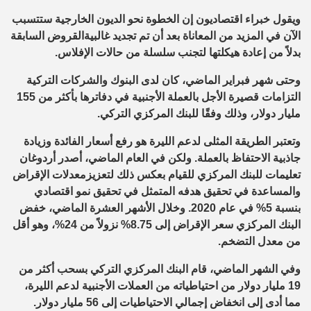
ويقو
ل خبراء اقتصاديون إن الخطوة نحو
الديون الخارجية
ستتسبب
الآن
في
المزيد من
المعاناة
بعد أن تم
تجديد غالبية
القروض
السابقة
بدلاً من إعادة هيكلتها لتجنب سلسلة من حالات الإفلاس
.
و
حتى
شهر
فبراير
الماضي
، كان لدى البنوك والشركات التركية
التزامات
قصيرة الأجل بالعملة الأجنبية في دفاترها
ب
أكثر من 155
مليار دولار،
وذلك
وفقًا للبنك المركزي التركي
.
وتعتبر الطريقة المثلى
لدعم الليرة هو رفع أسعار الفائدة وزيادة
جاذبية الاحتفا
ظ بالعملة. ولكن في العام الماضي
، أصدر
أردوغان
تعليمات للبنك المركزي للقيام بعكس ذلك لتعزيز
معدلات
الإقراض
والمساعدة في تحقيق هدفه المتمثل في تحقيق نمو اقتصادي
بنسبة 5
%
في عام 2
020. وخلال الأشهر العشرة الماضي
، خفض
البنك المركزي سعر الإقراض إلى 8.75
%
نزولاً من 24%
،
وهو
أقل
من معدل التضخم
.
و
في الشهر الماضي،
قام
البنك المركزي
التركي بسحب
أكثر من
19 مليار دولار من
احتياطياته
من العملات الأجنبية لدعم الليرة،
مما أدى إلى انخفاض إجمالي الاحتياطيات إلى 56 مليار دولار.