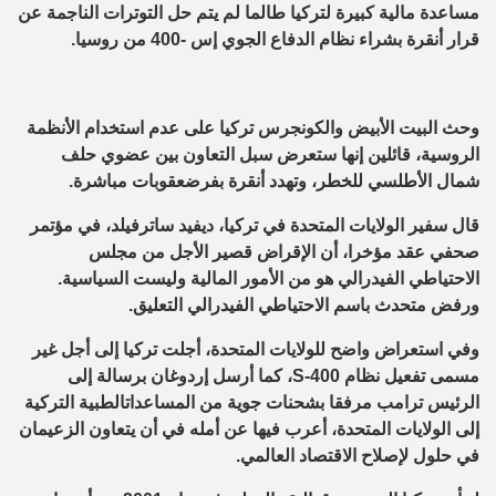
مساعدة مالية كبيرة لتركيا طالما لم يتم حل التوترات الناجمة عن
قرار أنقرة بشراء نظام الدفاع الجوي إس -400 من روسيا
.
وحث البيت الأبيض والكونجرس تركيا على عدم استخدام
الأنظمة
الروسية، قائلين إنها ستعرض
سبل التعاون
بين عضوي حلف
شمال الأطلسي للخطر،
وتهدد
أنقرة
بفرض
عقوبات مباشرة
.
قال سفير الولايات المتحدة في تركيا، ديفيد ساترفيلد، في مؤتمر
صحفي
عقد مؤخرا
،
أ
ن الإقراض قصير الأجل من مجلس
الاحتياطي الفيدرالي هو
من الأمور ال
مالية وليست
ال
سياسية.
ورفض متحدث باسم الاحتياطي الفيدرالي التعليق
.
و
في
استعراض
واضح للولايات المتحدة، أجلت تركيا إلى أجل غير
مسمى تفعيل
نظام
S-400
، كما أرسل
إ
ردوغان
ب
رسالة إلى
الرئيس
ترامب
مرفقا ب
شحنات جوية
من ال
مساعد
ات
الطبية التركية
إلى الولايات المتحدة، أعرب
فيها
عن أمله في أن يتعاون الزعيمان
في حلول لإصلاح الاقتصاد العالمي
.