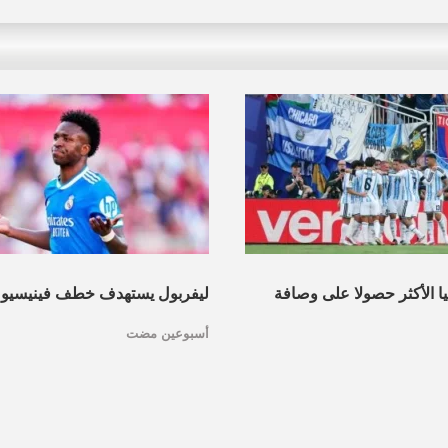
نيا الأكثر حصولا على وصافة
ليفربول يستهدف خطف فينيسيو
أسبوعين مضت
عرف القائمة
مدريد