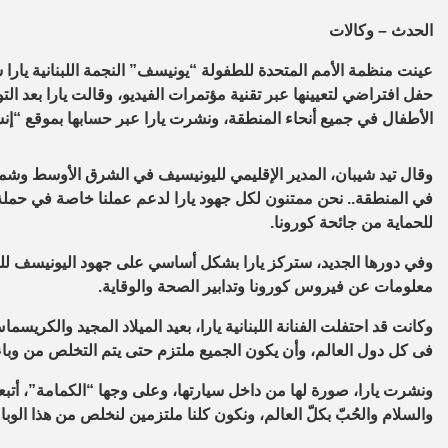
الحدث – وكالات
عينت منظمة الأمم المتحدة للطفولة “يونيسف” النجمة اللبنانية يار
حفل افتراضي لتعيينها عبر تقنية مؤتمرات الفيديو، وقالت يارا بعد ا
الأطفال في جميع أنحاء المنطقة، ونشرت يارا عبر حسابها بموقع “إنس
وقال تيد شيبان، المدير الإقليمي لليونيسيف في الشرق الأوسط وشم
في المنطقة.. نحن ممتنون لكل جهود يارا لدعم عملنا خاصة في حمل
للحماية من جائحة كورونا.
وفي دورها الجديد، ستركز يارا بشكل أساسي على جهود اليونيسف لل
معلومات عن فيروس كورونا وتدابير الصحة والوقاية
.
وكانت قد احتفلت الفنانة اللبنانية يارا، بعيد الميلاد المجيد والكريسم
فى كل دول العالم، وأن يكون الجميع ملتزم حتى يتم التخلص من وبا
ونشرت يارا، صورة لها من داخل سيارتها، وعلى وجها “الكمامة”، أتبعتها 
والسلام والحُبّ بكلّ العالم، ونكون كلنا ملتزمين لنخلص من هذا الوباء ي