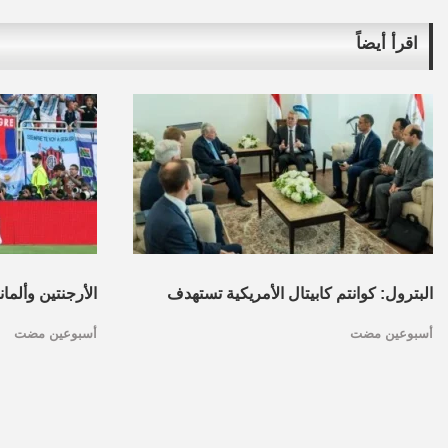
اقرأ أيضاً
البترول: كوانتم كابيتال الأمريكية تستهدف
الأرجنتين وألما
أسبوعين مضت
أسبوعين مضت
تأسيس محفظة استثمارات بقطاع البترول
كأس العالم.. ا