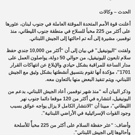
الحدث – وكالات
أعلنت قوة الأمم المتحدة الموقتة العاملة في جنوب لبنان، عثورها
على أكثر من 225 مخبأ للسلاح في منطقة جنوب الليطاني، منذ
نوفمبر، مشيرة إلى أنه تم احالتها إلى الجيش اللبناني.
ولفتت “اليونيفيل” في بيان إلى أن “أكثر من 10,000 جندي حفظ
سلام تابعون لليونيفيل، من حوالي 50 دولة، يواصلون العمل على
مدار الساعة للمراقبة بشكل حيادي والإبلاغ عن انتهاكات القرار
1701″، مؤكدة أنها تقوم بتنسيق أنشطتها بشكل وثيق مع الجيش
اللبناني، ويتم تنفيذ البعض منها بالتعاون معه.
وذكر البيان أنه “منذ شهر نوفمبر، أعاد الجيش اللبناني، بدعم من
اليونيفيل، انتشاره في أكثر من 120 موقعا دائما جنوب نهر
الليطاني”، مبينا أن “الانتشار الكامل لا يزال يواجه عوائق بسبب
وجود القوات الإسرائيلية في الأراضي اللبنانية”.
وأضاف: “عثر حفظة السلام على أكثر من 225 مخبأً للأسلحة
وأحالوها إلى الجيش اللبناني”.