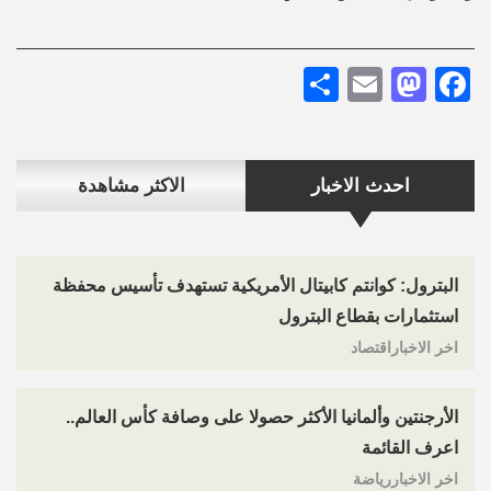
Share
Mastodon
Email
Facebook
احدث الاخبار
الاكثر مشاهدة
البترول: كوانتم كابيتال الأمريكية تستهدف تأسيس محفظة
استثمارات بقطاع البترول
اخر الاخباراقتصاد
الأرجنتين وألمانيا الأكثر حصولا على وصافة كأس العالم..
اعرف القائمة
اخر الاخباررياضة