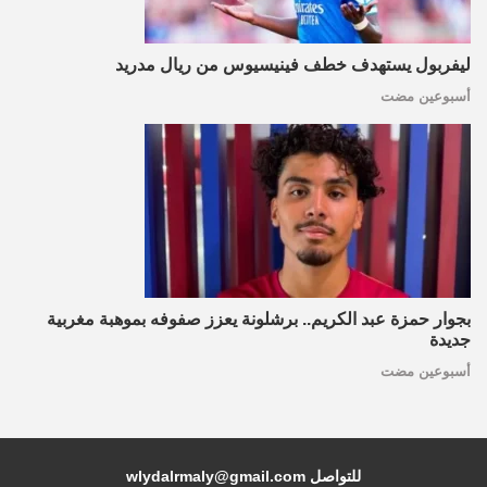
ليفربول يستهدف خطف فينيسيوس من ريال مدريد
أسبوعين مضت
بجوار حمزة عبد الكريم.. برشلونة يعزز صفوفه بموهبة مغربية
جديدة
أسبوعين مضت
للتواصل wlydalrmaly@gmail.com