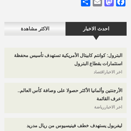
Share
Mastodon
Email
Facebook
احدث الاخبار
الاكثر مشاهدة
البترول: كوانتم كابيتال الأمريكية تستهدف تأسيس محفظة
استثمارات بقطاع البترول
اخر الاخباراقتصاد
الأرجنتين وألمانيا الأكثر حصولا على وصافة كأس العالم..
اعرف القائمة
اخر الاخباررياضة
ليفربول يستهدف خطف فينيسيوس من ريال مدريد