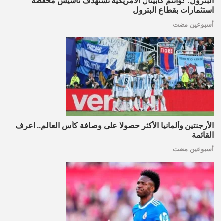
البترول: كوانتم كابيتال الأمريكية تستهدف تأسيس محفظة
استثمارات بقطاع البترول
أسبوعين مضت
الأرجنتين وألمانيا الأكثر حصولا على وصافة كأس العالم.. اعرف
القائمة
أسبوعين مضت