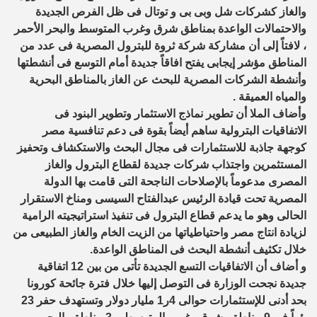
والغاز كشركات شل وبى بى و توتال فى ظل الفرص الجديدة
والاحتمالات الواعدة بمناطق شرق وغرب المتوسط والبحر الأحمر
، لافتاً إلى أن مشاركة شركة ثروة للبترول المصرية فى عدد من
المناطق مؤشر إيجابى يفتح افاقاً جديدة أمام التوسع فى أنشطتها
وأنشطة الشركات المصرية للبحث عن الغاز بالمناطق البحرية
والمياه العميقة .
وأضاف الملا أن تطوير نماذج الاستثمار وتطوير البنود فى
الاتفاقيات البترولية ساهم أيضاً بقوة فى دعم تنافسية مصر
كوجهة جاذبة للاستثمارات فى مجال البحث والاستكشاف وتحفيز
المستثمرين واجتذاب شركات جديدة لقطاع البترول والغاز
المصرى مدعوماً بالإصلاحات الناجحة التى قامت بها الدولة
المصرية تحت قيادة الرئيس عبدالفتاح السيسى ومناخ الاستقرار
الحالى وهو ما يدعم قطاع البترول فى تنفيذ استراتيجيته الرامية
لزيادة انتاج مصر واحتياطياتها من الزيت الخام والغاز الطبيعى من
خلال تكثيف أنشطة البحث فى المناطق الواعدة.
و أضاف أن الاتفاقيات التسع الجديدة تأتى من بين 12 اتفاقية
جديدة نجحت الوزارة فى التوصل إليها خلال فترة جائحة كورونا
بحد أدنى للإستثمارات حوالى 4ر1 مليار دولار وتستهدف حفر 23