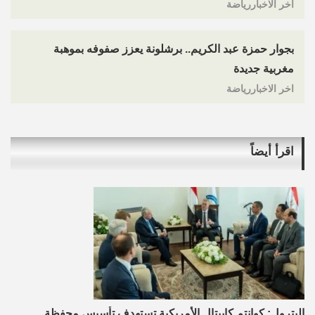
اخر الاخباررياضة
بجوار حمزة عبد الكريم.. برشلونة يعزز صفوفه بموهبة
مغربية جديدة
اخر الاخباررياضة
اقرأ أيضاً
البترول: كوانتم كابيتال الأمريكية تستهدف تأسيس محفظة