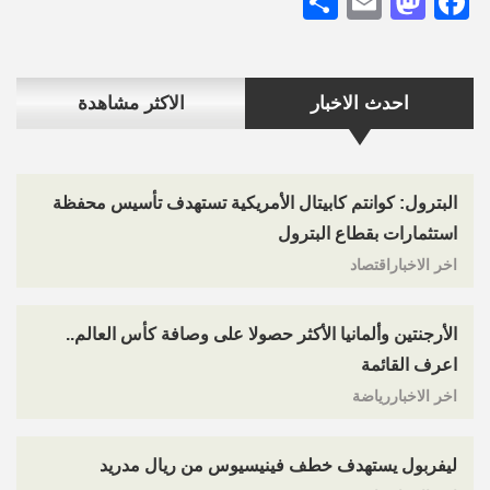
Share
Mastodon
Email
Facebook
احدث الاخبار
الاكثر مشاهدة
البترول: كوانتم كابيتال الأمريكية تستهدف تأسيس محفظة
استثمارات بقطاع البترول
اخر الاخباراقتصاد
الأرجنتين وألمانيا الأكثر حصولا على وصافة كأس العالم..
اعرف القائمة
اخر الاخباررياضة
ليفربول يستهدف خطف فينيسيوس من ريال مدريد