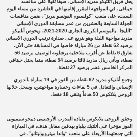
يحل فريق أتلتيكو مدريد الإسبانى، ضيفا ثقيلا على منافسه
خيتافى، في المواجهة المقرر إقامتها في العاشرة من مساء اليوم
السبت، على ملعب “كولسيوم الفونسو بيريز”، ضمن منافسات
الجولة السابعة والعشرين من عمر مسابقة الدوري الإسباني
“الليجا” بالموسم الكروى الجارى 2020-2021، ويخوض أتلتيكو
مدريد مواجهة الليلة وهو يتربع على صدارة ترتيب الدوري الاسباني
برصيد 62 نقطة من 26 مباراة خاضها في المسابقة حتى الآن،
بفارق 6 نقاط عن أقرب ملاحقيه برشلونة الوصيف برصيد 56
نقطة، ويأتي ريال مدريد ثالثا برصيد 54 نقطة، بينما يحتل خيتافي
المركز الخامس عشر برصيد 27 نقطة.
وجمع أتلتيكو مدريد 62 نقطة من الفوز في 19 مباراة بالدوري
الإسباني والتعادل في 5 لقاءات وخسارة مواجهتين، وسجل خلالها
الروخي بلانكوس 50 هدفاً وتلقى 18 فقط.
وحقق الروخى بلانكوس بقيادة المدرب الأرجنتينى دييجو سيميونى
الفوز مؤخرا على أتلتيك بيلباو بهدفين مقابل هدف، في المباراة
التي جمعتهما الأربعاء على ملعب “واندا ميتروبوليتانو”، في