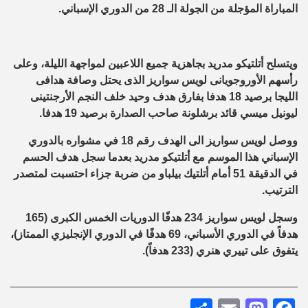
المباراة المؤجلة من الجولة الـ 28 من الدوري الإسباني.
ويتسلح أتلتيكو مدريد بجاهزية جميع اللاعبين لمواجهة الليلة، وعلى
رأسهم الأوروجويانى لويس سواريز الذى يحتل وصافة هدافى
الليجا برصيد 18 هدفا بفارق هدف وحيد خلف النجم الأرجنتينى
ليونيل ميسي قائد برشلونة صاحب الصدارة برصيد 19 هدفا.
ووصل لويس سواريز الى الهدف رقم 18 في مشواره بالدوري
الإسباني هذا الموسم مع أتلتيكو مدريد بعدما سجل هدف الحسم
في الدقيقة 51 أمام أتلتيك بيلباو من ضربة جزاء احتسبت لمتصدر
الترتيب.
وسجل لويس سواريز 234 هدفًا الدوريات الخمس الكبرى (165
هدفاً في الدوري الأسباني، 69 هدفًا في الدوري الإنجليزي الممتاز)،
يتفوق على تييري هنري (233 هدفاً).