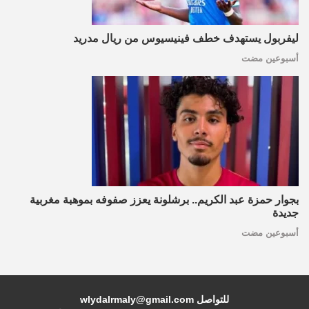
ليفربول يستهدف خطف فينيسيوس من ريال مدريد
أسبوعين مضت
بجوار حمزة عبد الكريم.. برشلونة يعزز صفوفه بموهبة مغربية
جديدة
أسبوعين مضت
للتواصل wlydalrmaly@gmail.com