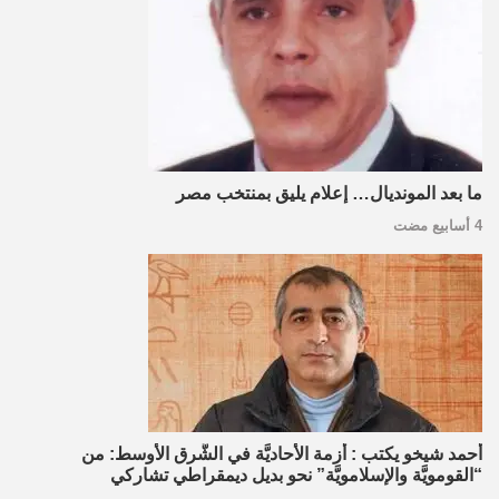
ما بعد المونديال… إعلام يليق بمنتخب مصر
4 أسابيع مضت
أحمد شيخو يكتب : أزمة الأحاديَّة في الشَّرق الأوسط: من
“القومويَّة والإسلامويَّة” نحو بديل ديمقراطي تشاركي