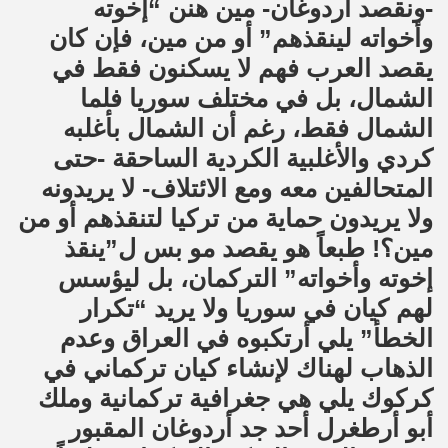
-ونقصد أردوغان- مين هنن “إخوته
وأخواته لينقذهم” أو من مين، فإن كان
يقصد العرب فهم لا يسكنون فقط في
الشمال، بل في مختلف سوريا فلما
الشمال فقط، رغم أن الشمال بأغلبه
كردي والأغلبية الكردية الساحقة -حتى
المتحالفين معه ومع الائتلاف- لا يريدونه
ولا يريدون حماية من تركيا لتنقذهم أو من
مين؟! طبعاً هو يقصد مو بس ل”ينقذ
إخوته وأخواته” التركمان، بل ليؤسس
لهم كيان في سوريا ولا يريد “تكرار
الخطأ” يلي أرتكبوه في العراق وعدم
الذهاب لهناك لإنشاء كيان تركماني في
كركوك يلي هي جغرافية تركمانية وملك
أبو أرطغرل أحد جد أردوغان المقبور