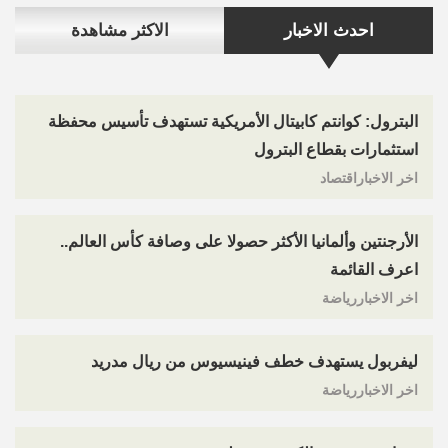
احدث الاخبار
الاكثر مشاهدة
البترول: كوانتم كابيتال الأمريكية تستهدف تأسيس محفظة
استثمارات بقطاع البترول
اخر الاخباراقتصاد
الأرجنتين وألمانيا الأكثر حصولا على وصافة كأس العالم..
اعرف القائمة
اخر الاخباررياضة
ليفربول يستهدف خطف فينيسيوس من ريال مدريد
اخر الاخباررياضة