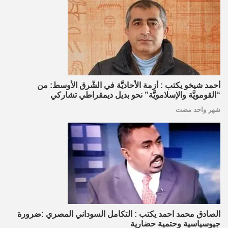
أحمد شيخو يكتب : أزمة الأحاديَّة في الشَّرق الأوسط: من
“القومويَّة والإسلامويَّة” نحو بديل ديمقراطي تشاركي
شهر واحد مضت
الصادق محمد احمد يكتب : التكامل السوداني المصري :ضرورة
جيوسياسية وحتمية حضارية