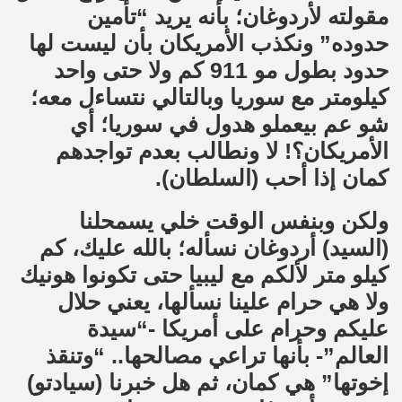
مقولته لأردوغان؛ بأنه يريد “تأمين
حدوده” ونكذب الأمريكان بأن ليست لها
حدود بطول مو 911 كم ولا حتى واحد
كيلومتر مع سوريا وبالتالي نتساءل معه؛
شو عم بيعملو هدول في سوريا؛ أي
الأمريكان؟! لا ونطالب بعدم تواجدهم
كمان إذا أحب (السلطان).
ولكن وبنفس الوقت خلي يسمحلنا
(السيد) أردوغان نسأله؛ بالله عليك، كم
كيلو متر لألكم مع ليبيا حتى تكونوا هونيك
ولا هي حرام علينا نسألها، يعني حلال
عليكم وحرام على أمريكا -“سيدة
العالم”- بأنها تراعي مصالحها.. “وتنقذ
إخوتها” هي كمان، ثم هل خبرنا (سيادتو)