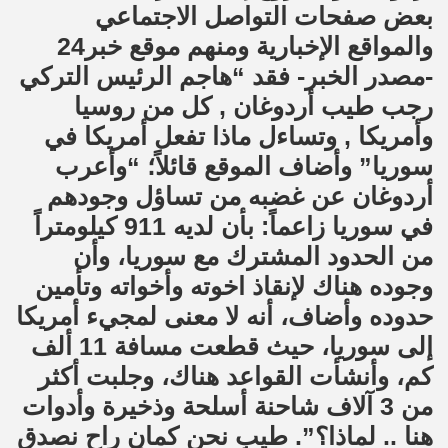
بعض صفحات التواصل الاجتماعي
والمواقع الإخبارية ومنهم موقع خبر24
-مصدر الخبر- فقد “هاجم الرئيس التركي
رجب طيب أردوغان , كل من روسيا
وأمريكا , وتساءل ماذا تفعل أمريكا في
سوريا” وأضاف الموقع قائلاً؛ “وأعرب
أردوغان عن غضبه من تساؤل وجودهم
في سوريا زاعماً: بأن لديه 911 كيلومتراً
من الحدود المشترك مع سوريا، وأن
وجوده هناك لإنقاذ اخوته وأخواته وتأمين
حدوده وأضاف، أنه لا معنى لمجيء أمريكا
إلى سوريا، حيث قطعت مسافة 11 ألف
كم، وأنشأت القواعد هناك، وجلبت أكثر
من 3 آلاف شاحنة أسلحة وذخيرة وأدوات
هنا .. لماذا؟”. طيب نحن كمان راح نصدق