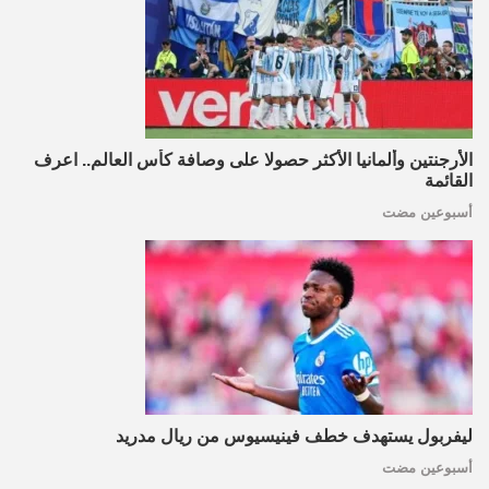
الأرجنتين وألمانيا الأكثر حصولا على وصافة كأس العالم.. اعرف
القائمة
أسبوعين مضت
ليفربول يستهدف خطف فينيسيوس من ريال مدريد
أسبوعين مضت