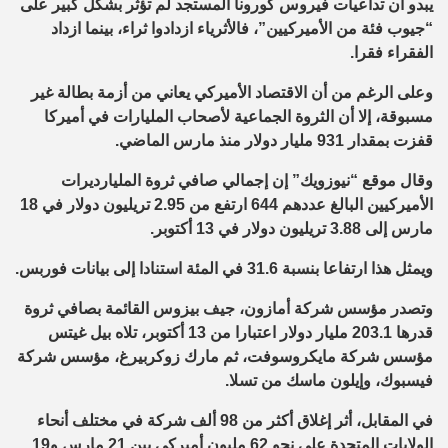
يبدو أن تداعيات فيروس كورونا المستجد لم تؤثر بشكل كبير على
“جيوب فئة من الأميركيين”، فالأثرياء ازدادوا ثراء، بينما ازداد
الفقراء فقرا.
وعلى الرغم من أن الاقتصاد الأميركي يعاني من أزمة بطالة غير
مسبوقة، إلا أن الثروة الجماعية لأصحاب المليارات في أميركا
قفزت بمقدار 931 مليار دولار منذ مارس الماضي.
وقال موقع “نيوزويك” إن إجمالي صافي ثروة المليارديرات
الأميركيين البالغ عددهم 644 ارتفع من 2.95 تريليون دولار في 18
مارس إلى 3.88 تريليون دولار في 13 أكتوبر.
ويمثل هذا ارتفاعا بنسبة 31.6 في المئة استنادا إلى بيانات فوربس.
وتصدر مؤسس شركة أمازون، جيف بيزوس القائمة بصافي ثروة
قدرها 203.1 مليار دولار اعتبارا من 13 أكتوبر، تلاه بيل غيتس
مؤسس شركة مايكروسوفت، ثم مارك زوكربيرغ، مؤسس شركة
فيسبوك، وإيلون ماسك من تسلا.
في المقابل، أثر إغلاق أكثر من 98 ألف شركة في مختلف أنحاء
الولايات المتحدة على نحو 62 مليون أميركي بين 21 مارس و19