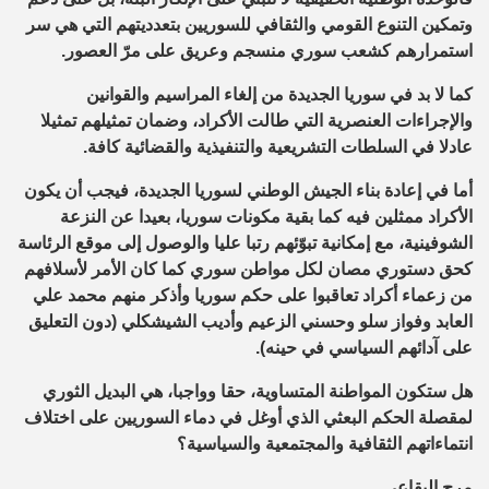
وتمكين التنوع القومي والثقافي للسوريين بتعدديتهم التي هي سر
استمرارهم كشعب سوري منسجم وعريق على مرّ العصور.
كما لا بد في سوريا الجديدة من إلغاء المراسيم والقوانين
والإجراءات العنصرية التي طالت الأكراد، وضمان تمثيلهم تمثيلا
عادلا في السلطات التشريعية والتنفيذية والقضائية كافة.
أما في إعادة بناء الجيش الوطني لسوريا الجديدة، فيجب أن يكون
الأكراد ممثلين فيه كما بقية مكونات سوريا، بعيدا عن النزعة
الشوفينية، مع إمكانية تبوّئهم رتبا عليا والوصول إلى موقع الرئاسة
كحق دستوري مصان لكل مواطن سوري كما كان الأمر لأسلافهم
من زعماء أكراد تعاقبوا على حكم سوريا وأذكر منهم محمد علي
العابد وفواز سلو وحسني الزعيم وأديب الشيشكلي (دون التعليق
على آدائهم السياسي في حينه).
هل ستكون المواطنة المتساوية، حقا وواجبا، هي البديل الثوري
لمقصلة الحكم البعثي الذي أوغل في دماء السوريين على اختلاف
انتماءاتهم الثقافية والمجتمعية والسياسية؟
مرح البقاعي