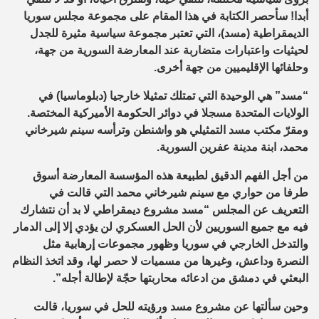
أبدا! سأحصر الكتابة في هذا المقام على مجموعة مجلس سوريا
الديمقراطية (مسد)، التي تعتبر مجموعة سياسية مثيرة للجدل
لحيثيات واعتبارات متضاربة عند المعارضة السورية من جهة،
وحلفائها الإقليميين من جهة أخرى.
“مسد” هي الوحيدة التي تمتلك تمثيلا خارجيا (دبلوماسيا) في
الولايات المتحدة مسجلا في دوائر الحكومة الأميركية المختصة.
ومقرّ مكتب مسد التمثيلي هو واشنطن وترأسه سينم شيرخاني
محمد، ابنة مدينة عفرين السورية.
من أجل الفهم الدقيق لطبيعة هذه المؤسسة المعارضة أسوق
طرفا من حواري مع سينم شيرخاني محمد التي قالت في
التعريف عن المجلس “مسد مشروع ديمقراطي لا بد أن نتشارك
فيه مع جميع السوريين لأن الحل العسكري لن يؤدي إلا إلى الدمار
والتدخل الخارجي في سوريا وظهور مجموعات إرهابية مثل
النصرة وداعش، وغيرها من مسميات لا حصر لها، وقد اتخذ النظام
البعثي في دمشق من ادعائه محاربتها حجّة لإطالة أجله”.
وحين سألتها عن مشروع مسد ورؤيته للحل في سوريا، قالت