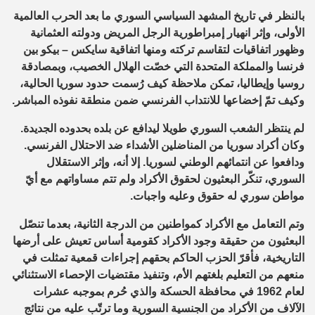
بالنظر في تاريخ المشهد السياسي السوري ما بعد الحرب العالمية
الأولى، وإثر انهيار إمبراطورية الرجل المريض ودولته العثمانية
وظهور اتفاقيات لتقاسم تركته ومنها اتفاقية سايكس – بيكو بين
فرنسا والمملكة المتحدة التي خصّت الهلال الخصيب، وبمصادقة
روسيا وإيطاليا، تمكن ملاحظة كيف رُسمت حدود سوريا الحالية،
وكيف تمّ إخضاعها للانتداب الفرنسي ضمن منطقة نفوذه المباشر.
لم ينتظر الشعب السوري طويلا ليدافع عن بلده بحدوده الجديدة.
وكان أكراد سوريا من المناضلين الأشداء ضد الاحتلال الفرنسي.
ودافعوا عن انتمائهم الوطني لسوريا. إلا أنه، وإثر الاستقلال
السوري، تنكّر البعثيون لحقوق الأكراد ولم تتم مساواتهم مع أيّ
مواطن سوري له حقوق وعليه واجبات.
وتم التعامل مع الأكراد كمواطنين من الدرجة الثانية، بعدما تنصّل
البعثيون من حقيقة وجود الأكراد كقومية أساس تعيش على أرضها
التاريخية، فأقرّ الحزب الحاكم بحقهم إجراءات قمعية تمثلت في
منعهم من التعليم بلغتهم الأم، وتنفيذ مقتضيات الإحصاء الاستثنائي
لعام 1962 في محافظة الحسكة والذي حُرم بموجبه عشرات
الآلاف من الأكراد من الجنسية السورية وما ترتّب عليه من نتائج