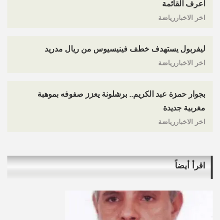
اعرف القائمة
اخر الاخباررياضة
ليفربول يستهدف خطف فينيسيوس من ريال مدريد
اخر الاخباررياضة
بجوار حمزة عبد الكريم.. برشلونة يعزز صفوفه بموهبة
مغربية جديدة
اخر الاخباررياضة
اقرأ أيضاً