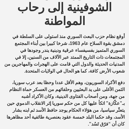
الشوفينية إلى رحاب
المواطنة
أوقع نظام حزب البعث السوري منذ استولى على السلطة في
دمشق بقوة السلاح عام 1963، شرخا كبيرا بين أبناء المجتمع
السوري المتميز بفسيفساء عرقية ودينية يندر وجودها في
المجتمعات ذات التاريخ الممتد عبر الآلاف من السنين، إلا في
المدنيات الحديثة والدول التي قامت على الهجرات والمهاجرين من
شعوب الأرض كافة، كما هو الحال في الولايات المتحدة.
دفع الأكراد السوريون، وهم الأقل عددا وحظا بعد عرب سوريا،
الثمن الأغلى على يد البعثيين وحلفائهم من العسكر حماة النظام
من جهة، ومن أصحاب الفتاوى الدينية، وكان الأكراد أشبه
بـ”عكّازة” اتكأ عليها كل من حكم سوريا إثر الانقلاب الدموي حين
يتعثّر سياسيا، من هؤلاء الحكام يوجد حافظ الأسد ثم ابنه بشار
الأسد، وقد حكما البلد خمسة عقود بعنصرية طائفية أحد مظاهرها
كان أن “فرّق تَسُد”.