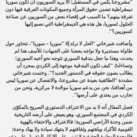
“مشروعنا يكمن في المستقبل؛ ألا يريد السوريون أن تكون سوريا
ديمقراطية تضمن حقوق المرأة وجميع المكونات العرقية فيها دون
تفرقة بينهم؟ ما السبب في إقصاء بعض من السوريين عن صناعة
الحلول لسوريا، هل هذه هي الديمقراطية التي نصبو إليها
كسوريين؟”.
وأضافت شيرخاني “الحل لا نراه إلا “سوريا – سوريا”، نتحاور حول
طاولة مستديرة ولا نواجه بعضنا على الجبهات؛ للأسف هذا لم
يحدث، وهذا ما جعل بندقية السوري تتوجه نحو أخيه السوري؛
وتساءلتْ “كيف تكون البندقية موجهة إلى الكردي بمجرد أن
يطالب بصون حقوقه في الدستور الجديد؟”. وختمت شيرخاني
مشددة “الطائفية بعيدة عن مشروعنا، والانفصال عن سوريا ليس
من أهدافنا، نحن من يدعم سوريا موحّدة لا مركزية، ونحن من
نحارب من يعتدي على أرضها”.
فصل المقال أنه لا بد من الاعتراف الدستوري الصريح بالمكوّن
الكردي في المجتمع السوري، وهو يعيش على أرضه التاريخية
ضمن وحدة الأراضي السورية؛ فالاعتراف والاحتفاء بالهوية
القومية للأكراد وبلغتهم وثقافتهم لا ينتهك سيادة ولا يهدّد وحدة؛
فالوحدة الوطنية الحقيقية لا تنبني على الإنكار البتة، بل على دعم