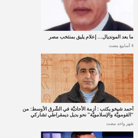
ما بعد المونديال… إعلام يليق بمنتخب مصر
4 أسابيع مضت
أحمد شيخو يكتب : أزمة الأحاديَّة في الشَّرق الأوسط: من
“القومويَّة والإسلامويَّة” نحو بديل ديمقراطي تشاركي
شهر واحد مضت