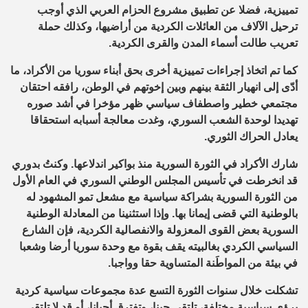
تمييزية، فضلا عن تطبيق مشروع الحزام العربي الذي أوجب
ترحيل الآلاف من العائلات الكردية من أراضيها، وكذلك حملة
تعريب طالت أسماء المدن والقرى الكردية.
كما تم اتخاذ إجراءات تمييزية أخرى بحق أبناء سوريا من الأكراد، ما
أدّى إلى انهيار الثقة بينهم وبين إخوتهم في الوطن، رافقه احتقان
مجتمعي خطير واصطفاف سياسي ظهر مؤخرا في أشد صوره
تهديدا لوحدة الشعب السوري، وغدت معالجة أسبابه استحقاقا
يعادل الحراك الثوري.
شارك الأكراد في الثورة السورية منذ بواكير اندلاعها. وكنتُ بدوري
قد انخرطت في تأسيس المجلس الوطني السوري في العام الأول
من الثورة السورية بشراكة سياسية مع مشعل تمو المشهود له
بالوطنية التي قضى إيمانا بها. وإذا استثنينا من المعادلة الوطنية
السورية بعض القوى المعزولة والانفصالية الكردية، فإن الشارع
السياسي الكردي بغالبيته يقف بقوة مع وحدة سوريا أرضا وشعبا
في بيئة من المواطَنة المتساوية حقا وواجبا.
تشكلت خلال سنوات الثورة التسع عدة مجموعات سياسية كردية
برؤى سياسية مختلفة، تلتقي حينا، وتفترق أحيانا، أو قد لا تلتقي