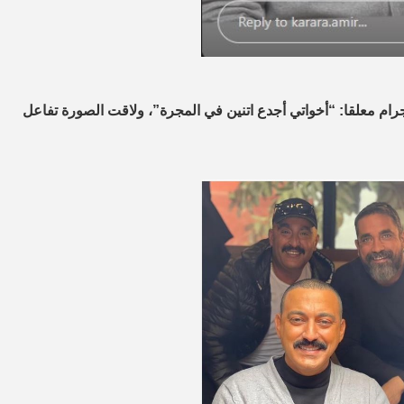
رام معلقا: “أخواتي أجدع اتنين في المجرة”، ولاقت الصورة تفاعل