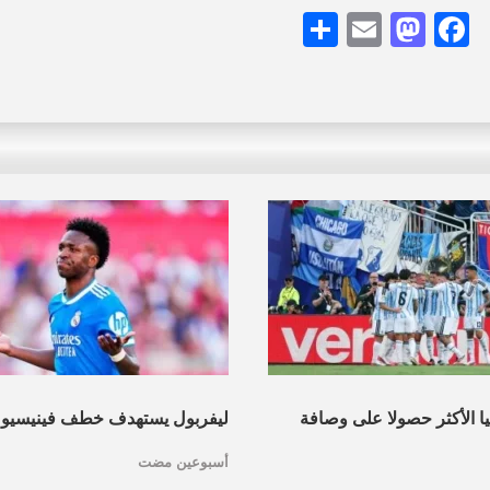
Share
Mastodon
Email
Facebook
نيا الأكثر حصولا على وصافة
ليفربول يستهدف خطف فينيسيو
أسبوعين مضت
عرف القائمة
مدريد