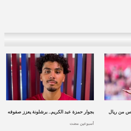
س من ريال
بجوار حمزة عبد الكريم.. برشلونة يعزز صفوفه
أسبوعين مضت
بموهبة مغربية جديدة