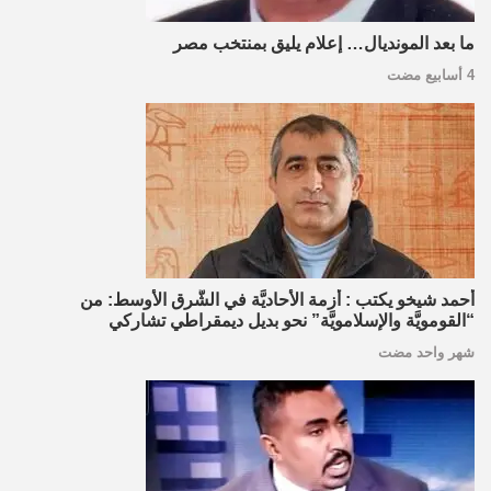
ما بعد المونديال… إعلام يليق بمنتخب مصر
4 أسابيع مضت
أحمد شيخو يكتب : أزمة الأحاديَّة في الشَّرق الأوسط: من
“القومويَّة والإسلامويَّة” نحو بديل ديمقراطي تشاركي
شهر واحد مضت