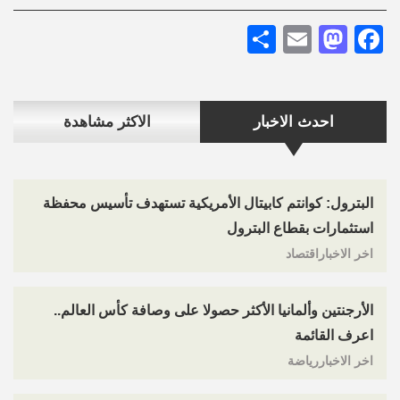
Share
Mastodon
Email
Facebook
احدث الاخبار
الاكثر مشاهدة
البترول: كوانتم كابيتال الأمريكية تستهدف تأسيس محفظة
استثمارات بقطاع البترول
اخر الاخباراقتصاد
الأرجنتين وألمانيا الأكثر حصولا على وصافة كأس العالم..
اعرف القائمة
اخر الاخباررياضة