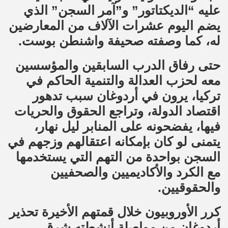
عليه “الديكتاتور” و”آمر السجن” الذي
يضم اليوم عشرات الآلاف من المعارضين
له، كما وصفته صحيفة واشنطن بوست.
حتى رفاق الدرب السابقين والمؤسسين
معه لحزب العدالة والتنمية الحاكم في
تركيا، يرون في أردوغان سبب تدهور
اقتصاد الدولة، وتراجع الحقوق والحريات
فيها، يفضحونه على المنابر ليل نهار،
يتمنى لو كان بإمكانه اعتقالهم وزجهم في
السجن بواحدة من التهم التي يستخدمها
مع الكرد والأكاديميين والصحفيين
والحقوقيين.
كرر الأوروبيون خلال قمتهم الأخيرة تحذير
أردوغان من مواصلة أنشطته شرق