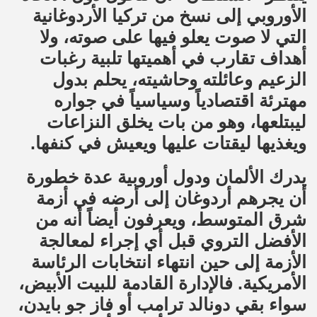
الأوروبي إلى نسخ من تركيا الأردوغانية
التي لا صوت يعلو فيها على صوته، ولا
أهداف تقارب في أهميتها تلبية رغبات
الزعيم وعائلته وحاشيته، يحلم بدول
مهترئة اقتصادياً وسياسياً في جواره
ليبتلعها، وهو من بات يخلق النزاعات
ويغذيها ليقتات عليها ويعيش في كنفها.
يدرك الألمان ودول أوروبية عدة خطورة
أن يجرهم أردوغان إلى أرضه في أزمة
شرق المتوسط، ويعرفون أيضاً أنه من
الأفضل التروي قبل أي إجراء لمعالجة
الأزمة إلى حين انتهاء انتخابات الرئاسة
الأمريكية. فالإدارة القادمة للبيت الأبيض،
سواء بقي دونالد ترامب أو فاز جو بايدن،