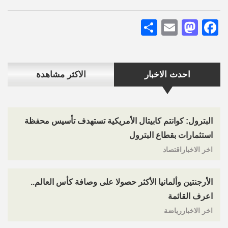
Share
Mastodon
Email
Facebook
احدث الاخبار
الاكثر مشاهدة
البترول: كوانتم كابيتال الأمريكية تستهدف تأسيس محفظة
استثمارات بقطاع البترول
اخر الاخباراقتصاد
الأرجنتين وألمانيا الأكثر حصولا على وصافة كأس العالم..
اعرف القائمة
اخر الاخباررياضة