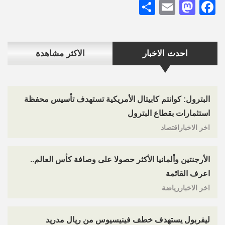
Share
Mastodon
Email
Facebook
احدث الاخبار
الاكثر مشاهدة
البترول: كوانتم كابيتال الأمريكية تستهدف تأسيس محفظة
استثمارات بقطاع البترول
اخر الاخباراقتصاد
الأرجنتين وألمانيا الأكثر حصولا على وصافة كأس العالم..
اعرف القائمة
اخر الاخباررياضة
ليفربول يستهدف خطف فينيسيوس من ريال مدريد