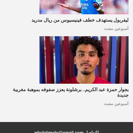
ليفربول يستهدف خطف فينيسيوس من ريال مدريد
أسبوعين مضت
بجوار حمزة عبد الكريم.. برشلونة يعزز صفوفه بموهبة مغربية
جديدة
أسبوعين مضت
للتواصل wlydalrmaly@gmail.com