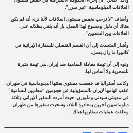
وأكد “بقائي” أن إجراء الحكومة الأسترالية في خفض مستوى
العلاقات الدبلوماسية “غير مبرر”.
وأضاف “لا نرحب بخفض مستوى العلاقات لأننا نرى أنه لم يكن
هناك أي دليل ومسوغ لهذا العمل، بل أنه يلقي بظلاله على
العلاقات بين الشعبين”.
وأشار المتحدث إلى أن القسم القنصلي للسفارة الإيرانية في
كانبيرا ما زال يعمل.
ونوه إلى أن تهمة معاداة السامية ضد إيران، هي تهمة مثيرة
للسخرية ولا أساس لها.
وكانت أستراليا قد خفضت مستوى بعثتها الدبلوماسية في طهران،
عقب اتهامها لإيران بالمسؤولية عن هجومين “معاديين للسامية”
في مدينتي سيدني وملبورن، حيث أمرت السفير الإيراني وثلاثة
دبلوماسيين آخرين بمغادرة البلاد، وسحبت سفيرها من طهران
وعلقت عمليات سفارتها هناك.