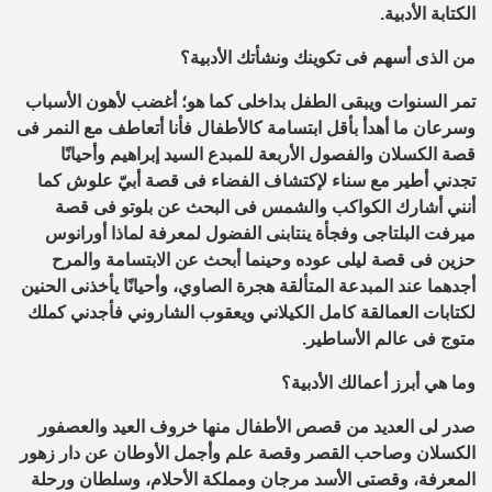
الكتابة الأدبية.
من الذى أسهم فى تكوينك ونشأتك الأدبية؟
تمر السنوات ويبقى الطفل بداخلى كما هو؛ أغضب لأهون الأسباب
وسرعان ما أهدأ بأقل ابتسامة كالأطفال فأنا أتعاطف مع النمر فى
قصة الكسلان والفصول الأربعة للمبدع السيد إبراهيم وأحيانًا
تجدني أطير مع سناء لإكتشاف الفضاء فى قصة أبيّ علوش كما
أنني أشارك الكواكب والشمس فى البحث عن بلوتو فى قصة
ميرفت البلتاجى وفجأة ينتابنى الفضول لمعرفة لماذا أورانوس
حزين فى قصة ليلى عوده وحينما أبحث عن الابتسامة والمرح
أجدهما عند المبدعة المتألقة هجرة الصاوي، وأحيانًا يأخذنى الحنين
لكتابات العمالقة كامل الكيلاني ويعقوب الشاروني فأجدني كملك
متوج فى عالم الأساطير.
وما هي أبرز أعمالك الأدبية؟
صدر لى العديد من قصص الأطفال منها خروف العيد والعصفور
الكسلان وصاحب القصر وقصة علم وأجمل الأوطان عن دار زهور
المعرفة، وقصتى الأسد مرجان ومملكة الأحلام، وسلطان ورحلة