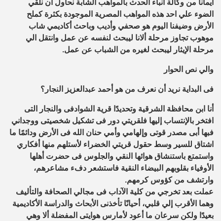
ايمانا من وكالة انباء الحدث بالمواهب الشابة نحاول ان نلقي
الضوء علي احد هذه المواهب المصرية الموجودة بكثرة كملح
الأرض وضيفنا اليوم هو صحفي وأديب وباحث أكاديمي شاب
موهوب تجاوز مرحلة ألانا ليبحث لنفسه عن عمل وانتقل الي
مرحلة الإيثار ليبحث لغيره من الشباب عن عمل.
والي نص الحوار
فى البداية نريد أن نعرف من هو أحمد عبدالعزيز النجار؟
أنا ابن محافظة الشرقية وتحديدًا قرية الشوادفى والنجار التى
افتخر بالإنتساب إليها فلقريتي دور فى تشكيل شخصيتى ووجداني
فبها أبى مصدر قوتى وإلهامي وأمي حنان الله فى الأرض ودائمًا ما
اشتاق للسير وسط حقول قريتي الخضراء لأستلهم منها أفكاري
واستمتع باستنشاق هوائها النقي والجلوس فى حضرت أهلها
الأوفياء بقلوبهم البيضاء النقية فاستشعر دفء مشاعرهم،
وارتشف من كؤوس كرمهم.
عملت بعد تخرجي من كلية الآداب فى مجالي الصحافة والتأليف
وهما الأقرب إلي قلبي، أحيانًا تأخذنى الأبحاث والدراسة الأكاديمية
بعيدًا ولكن سرعان ما أعود لأمارس هوايتى المفضلة ألا وهي