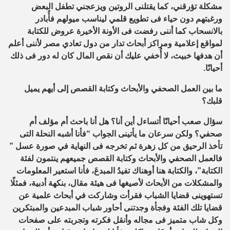
مشكلة تؤرقني، كما يقتلنى الروتين ويزعجني تطفل البعض
ورغبتهم دون حياء فى تطويع قلمي ليناسب ميولهم فأُبادر
بالانسحاب كما أننى رفضت فى الأونة الأخيرة عروض للكتابة
لمواقع إعلامية ومراكز أبحاث تدار من دول تعادي مصر لأننى أعلم
أن هدفها خبيث، لا أُخفي عليك أن نقص المال كان له دور فى ذلك
أحيانًا.
ما بين العمل الصحفي والأبحاث وكتابة القصص إلى أيهم يميل
قلبك؟
سؤال صعب أحيانًا أتساءل أين أنا؟ هل أنا باحث أم مؤلف أم
صحفي؟ ولكن سرعان ما يأتينى الجواب “فأنا أشبه النحلة التى
تأخذ الرحيق من كل زهرة ثم تخرجه فى النهاية في صورة عسل ”
فالعمل الصحفي والأبحاث وكتابة القصص جميعهم ينتمون لفئة
الكتابة”، والكتابة هنا أوهناك تفيدُ المبدعَ، فأنا استعير المعلومات
والمشكلات من الأبحاث لأصيغها فى هيئة مقال، بنكهة أدبية، فمثلًا
تستهوينى قضايا الشباب فقرأت وشاركت في أبحاث علمية عن
قضايا تلك الفئة وفجأة وجدتنى أحاور شباب المبدعين والمبتكرين
وكل شاب متميز فى مجاله وأنقل فكرته وتجربته على صفحات