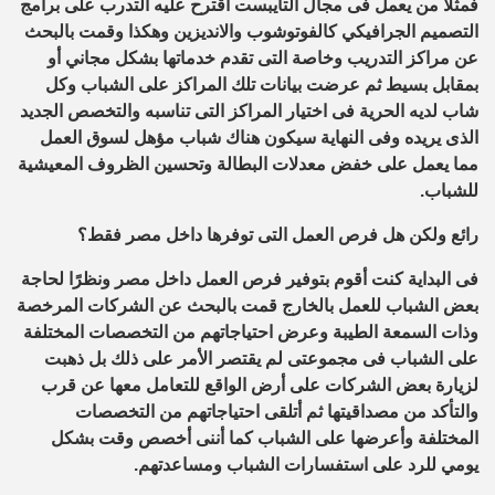
فمثلًا من يعمل فى مجال التايبست اقترح عليه التدرب على برامج
التصميم الجرافيكي كالفوتوشوب والانديزين وهكذا وقمت بالبحث
عن مراكز التدريب وخاصة التى تقدم خدماتها بشكل مجاني أو
بمقابل بسيط ثم عرضت بيانات تلك المراكز على الشباب وكل
شاب لديه الحرية فى اختيار المراكز التى تناسبه والتخصص الجديد
الذى يريده وفى النهاية سيكون هناك شباب مؤهل لسوق العمل
مما يعمل على خفض معدلات البطالة وتحسين الظروف المعيشية
للشباب.
رائع ولكن هل فرص العمل التى توفرها داخل مصر فقط؟
فى البداية كنت أقوم بتوفير فرص العمل داخل مصر ونظرًا لحاجة
بعض الشباب للعمل بالخارج قمت بالبحث عن الشركات المرخصة
وذات السمعة الطيبة وعرض احتياجاتهم من التخصصات المختلفة
على الشباب فى مجموعتى لم يقتصر الأمر على ذلك بل ذهبت
لزيارة بعض الشركات على أرض الواقع للتعامل معها عن قرب
والتأكد من مصداقيتها ثم أتلقى احتياجاتهم من التخصصات
المختلفة وأعرضها على الشباب كما أننى أخصص وقت بشكل
يومي للرد على استفسارات الشباب ومساعدتهم.