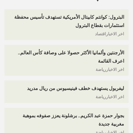
البترول: كوانتم كابيتال الأمريكية تستهدف تأسيس محفظة
استثمارات بقطاع البترول
اخر الاخباراقتصاد
الأرجنتين وألمانيا الأكثر حصولا على وصافة كأس العالم..
اعرف القائمة
اخر الاخباررياضة
ليفربول يستهدف خطف فينيسيوس من ريال مدريد
اخر الاخباررياضة
بجوار حمزة عبد الكريم.. برشلونة يعزز صفوفه بموهبة
مغربية جديدة
اخر الاخباررياضة