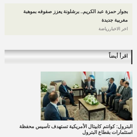
بجوار حمزة عبد الكريم.. برشلونة يعزز صفوفه بموهبة
مغربية جديدة
اخر الاخباررياضة
اقرأ أيضاً
البترول: كوانتم كابيتال الأمريكية تستهدف تأسيس محفظة
استثمارات بقطاع البترول