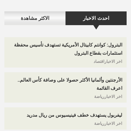
احدث الاخبار
الاكثر مشاهدة
البترول: كوانتم كابيتال الأمريكية تستهدف تأسيس محفظة
استثمارات بقطاع البترول
اخر الاخباراقتصاد
الأرجنتين وألمانيا الأكثر حصولا على وصافة كأس العالم..
اعرف القائمة
اخر الاخباررياضة
ليفربول يستهدف خطف فينيسيوس من ريال مدريد
اخر الاخباررياضة