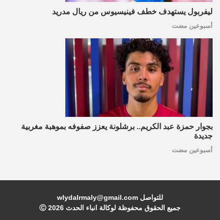
ليفربول يستهدف خطف فينيسيوس من ريال مدريد
أسبوعين مضت
بجوار حمزة عبد الكريم.. برشلونة يعزز صفوفه بموهبة مغربية
جديدة
أسبوعين مضت
للتواصل wlydalrmaly@gmail.com
جميع الحقوق محفوظة لوكالة انباء الحدث Ⓒ
2026