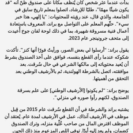
بدأت عندما عثر شخص كان يُنظف مكانا على صندوق ظنّ أنه “قد
يكون شيئًا مهمًا”، طلبًا للإرشاد، اتصلوا بمعلم تاريخ سابق في
الجامعة، والذي قال، عند رؤيته للمحتويات: “يا إلهي، هذا خبر
سيء”. حثّهم المعلم على التواصل مع براند، المعروف باستعادة
أعمال فنية مسروقة شهيرة، بما في ذلك لوحة لفان جوخ أُعيدت
إلى متحف جرونينجر عام 2023.
يقول براند: “أرسلوا لي بعض الصور، ورأيتُ فورًا أنها كنز”. تأكدت
شكوكه عندما رأى القطع بنفسه، فوافق على أخذ الصندوق بشرط
أن يُعيد محتوياته إلى مالكها الشرعي في حال سُرقت. بعد
موافقته، اتصل بالشرطة الهولندية، ثم بالأرشيف الوطني بعد
التحقق من أهميتها.
يوضح براند: “لم يكونوا [الأرشيف الوطني] على علم بسرقة
الصندوق، لكنهم رأوا صوره في منزلي”.
يشتبه براند والشرطة في أن القطع سُرقت عام 2015 من قِبل
موظف في الأرشيف آنذاك، عمل في الأرشيف لمدة عام. يُعتقد أن
الموظف اقترض المال من صاحب عُلّية منزله، وترك الصندوق
كضمان، ولم يعد إليه أبدًا. توفي اللص المزعوم منذ ذلك الحين.