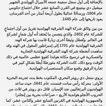
بالإضافة إلى أول سجل سفينة جمعه الأميرال الهولندي الشهير
ميشيل دي بينتينغ في القرن السابع عشر خلال اجتماع حكومي
عام 1604، ورسالةً عدائيةً بطول أربعة أمتار من أحد الفرسان،
يعود تاريخها إلى عام 1445.
من بين وثائق شركة الهند الشرقية الهولندية تقريرٌ من أول اجتماعٍ
للشركة عام 1602، والذي يتضمن ما يُعتقد أنه أول شعارٍ لشركةٍ
في العالم. وتُفصّل وثيقةٌ أخرى زيارةً قامت بها شركة الهند
الشرقية الهولندية عام 1701 إلى إمبراطور المغول في الهند وقد
ساهمت أنشطة شركة الهند الشرقية الهولندية التجارية
والعسكرية في ترسيخ مكانة هولندا كقوةٍ عظمى عالمية في ذلك
الوقت ومع ذلك، كانت الشركة متورطةً أيضًا بشكلٍ كبير في
تجارة الرقيق وقمع سكان المستعمرات الهولندية.
يروي سجل دي رويتر البحري، المكتوب بخط يده، تجربته البحرية
الأولى: معركة رأس سانت فنسنت عام 1641، حيث ساعد
الهولنديون البرتغاليين ضد الإسبان. قاتل دي رويتر في ثلاث من
الحروب الأنجلو هولندية الأربع – صراعات بحرية بين إنجلترا
والجمهورية الهولندية في القرنين السابع عشر والثامن عشر. كما