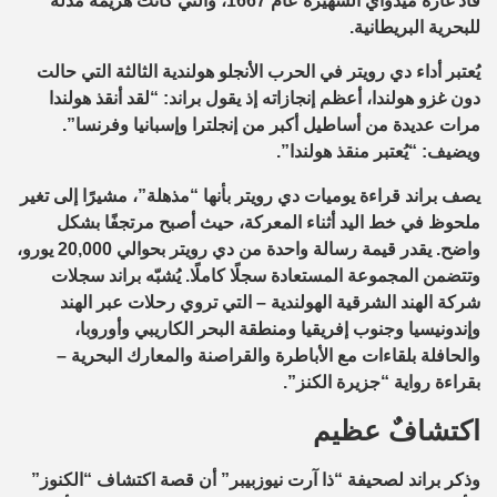
قاد غارة ميدواي الشهيرة عام 1667، والتي كانت هزيمة مذلة
للبحرية البريطانية.
يُعتبر أداء دي رويتر في الحرب الأنجلو هولندية الثالثة التي حالت
دون غزو هولندا، أعظم إنجازاته إذ يقول براند: “لقد أنقذ هولندا
مرات عديدة من أساطيل أكبر من إنجلترا وإسبانيا وفرنسا”.
ويضيف: “يُعتبر منقذ هولندا”.
يصف براند قراءة يوميات دي رويتر بأنها “مذهلة”، مشيرًا إلى تغير
ملحوظ في خط اليد أثناء المعركة، حيث أصبح مرتجفًا بشكل
واضح. يقدر قيمة رسالة واحدة من دي رويتر بحوالي 20,000 يورو،
وتتضمن المجموعة المستعادة سجلًا كاملًا. يُشبّه براند سجلات
شركة الهند الشرقية الهولندية – التي تروي رحلات عبر الهند
وإندونيسيا وجنوب إفريقيا ومنطقة البحر الكاريبي وأوروبا،
والحافلة بلقاءات مع الأباطرة والقراصنة والمعارك البحرية –
بقراءة رواية “جزيرة الكنز”.
اكتشافٌ عظيم
وذكر براند لصحيفة “ذا آرت نيوزبيبر” أن قصة اكتشاف “الكنوز”