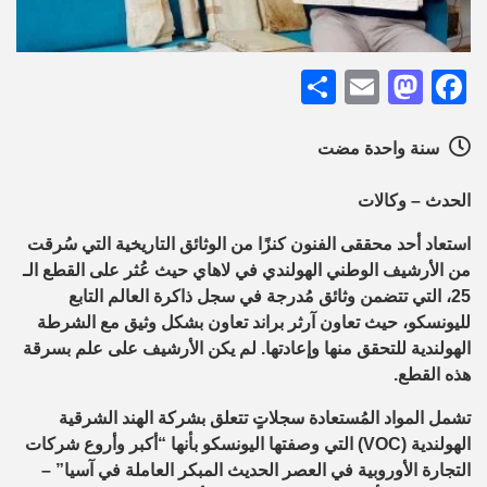
Share
Mastodon
Email
Facebook
سنة واحدة مضت
الحدث – وكالات
استعاد أحد محققى الفنون كنزًا من الوثائق التاريخية التي سُرقت
من الأرشيف الوطني الهولندي في لاهاي حيث عُثر على القطع الـ
25، التي تتضمن وثائق مُدرجة في سجل ذاكرة العالم التابع
لليونسكو، حيث تعاون آرثر براند تعاون بشكل وثيق مع الشرطة
الهولندية للتحقق منها وإعادتها. لم يكن الأرشيف على علم بسرقة
هذه القطع.
تشمل المواد المُستعادة سجلاتٍ تتعلق بشركة الهند الشرقية
الهولندية (VOC) التي وصفتها اليونسكو بأنها “أكبر وأروع شركات
التجارة الأوروبية في العصر الحديث المبكر العاملة في آسيا” –