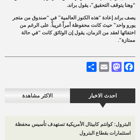
“وهنا يتوقف التحقيق”، يقول براند.
يصف براند إعادة “هذه الكنوز العالمية” في “صندوق من متجر
يورو واحد” حيث كانت محفوظة أمراً غريباً. على الرغم من
اختفائها لعقد من الزمان، يقول إن الوثائق كانت “في حالة
ممتازة”.
Share
Mastodon
Email
Facebook
احدث الاخبار
الاكثر مشاهدة
البترول: كوانتم كابيتال الأمريكية تستهدف تأسيس محفظة
استثمارات بقطاع البترول