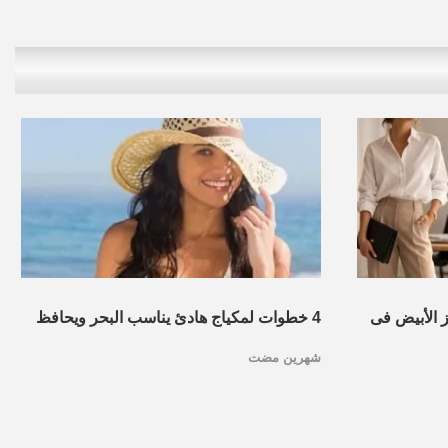
ز الأبيض فى
4 خطوات لمكياج هادئ يناسب البحر ويحافظ
شهرين مضت
على نضارة البشرة