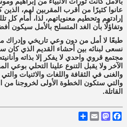
بالأمل كانت ثورات الأنبياء من إبراهيم و
عانوا كثيرًا من أقرب المقربين لهم، الذين
إرادتهم وتحطيم معنوياتهم، لذا، أمام كل تلك 
وتفاؤلًا بأن الغد المتسلح بالأمل سيكون أف
طبعًا لا أمل من دون وعي تاريخي وإدراك 
نسعى لبنائه بين أحشاء القديم الذي كان سبب
مجتمع قروي واحدي لا يفكر إلا بذاته وأنانيت
الآخر ولا يقبل التنوع علينا التحلي بوعي 
والغنى في الثقافة واللغات والاثنيات والتي
والتي ستكون الخطوة الأولى لخروجنا من ال
القاتلة.
Share
Mastodon
Email
Facebook