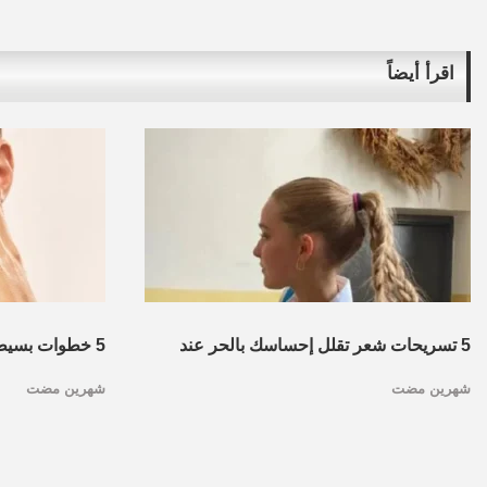
اقرأ أيضاً
5 تسريحات شعر تقلل إحساسك بالحر عند
5 خطوات بسيطة
شهرين مضت
شهرين مضت
الرقبة.. عشان ما تتهوريش وتقصيه
لك النضارة