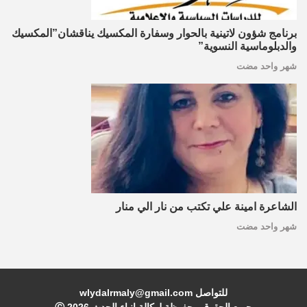
برنامج شؤون لاتينية بالحوار وسفارة المكسيك يناقشان”المكسيك
والدبلوماسية النسوية”
شهر واحد مضت
الشاعرة امينة علي تكتب من نار الي منار
شهر واحد مضت
للتواصل wlydalrmaly@gmail.com