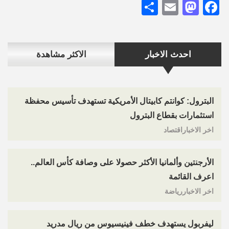
Share
Mastodon
Email
Facebook
احدث الاخبار
الاكثر مشاهدة
البترول: كوانتم كابيتال الأمريكية تستهدف تأسيس محفظة
استثمارات بقطاع البترول
اخر الاخباراقتصاد
الأرجنتين وألمانيا الأكثر حصولا على وصافة كأس العالم..
اعرف القائمة
اخر الاخباررياضة
ليفربول يستهدف خطف فينيسيوس من ريال مدريد