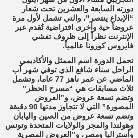
دورته السابعة والعشرين تحت شعار
“الإبداع ينتصر”، والتي تشمل لأول مرة
عروضاً حية وأخرى افتراضية تُقدم عبر
الإنترنت نظراً إلى ظروف تفشي
فايروس كورونا عالمياً.
تحمل الدورة اسم الممثل والأكاديمي
الراحل سناء شافع الذي توفي شهر آب
الماضي عن عمر ناهز 77 عاما، وتشمل
ثلاث مسابقات هي “مسرح الحظر”
وتضم تسعة عروض، و”العروض
المصورة” التي لا تتجاوز مدتها 90 دقيقة
وتضم تسعة عروض من الصين واليابان
وهولندا والمجر والولايات المتحدة وتونس
وأستراليا ومصر، و”العروض المصرية