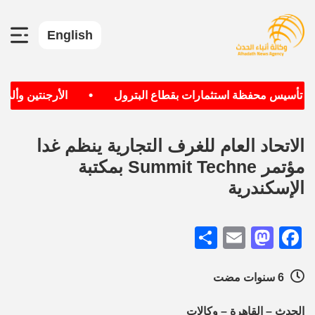
English
•
دف تأسيس محفظة استثمارات بقطاع البترول
الأرجنتين وألماني
الاتحاد العام للغرف التجارية ينظم غدا
مؤتمر Summit Techne بمكتبة
الإسكندرية
Share
Mastodon
Email
Facebook
6 سنوات مضت
الحدث – القاهرة – وكالات