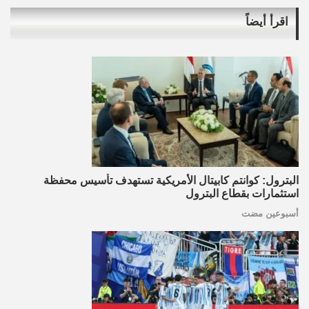
اقرأ أيضاً
البترول: كوانتم كابيتال الأمريكية تستهدف تأسيس محفظة
استثمارات بقطاع البترول
أسبوعين مضت