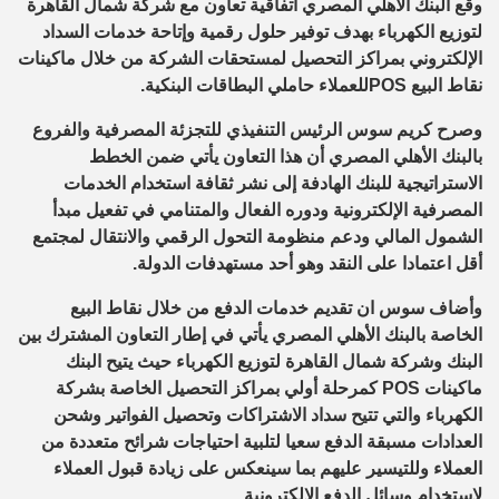
وقع البنك الأهلي المصري اتفاقية تعاون مع شركة شمال القاهرة
لتوزيع الكهرباء بهدف توفير حلول رقمية وإتاحة خدمات السداد
الإلكتروني بمراكز التحصيل لمستحقات الشركة من خلال ماكينات
نقاط البيع POSللعملاء حاملي البطاقات البنكية.
وصرح كريم سوس الرئيس التنفيذي للتجزئة المصرفية والفروع
بالبنك الأهلي المصري أن هذا التعاون يأتي ضمن الخطط
الاستراتيجية للبنك الهادفة إلى نشر ثقافة استخدام الخدمات
المصرفية الإلكترونية ودوره الفعال والمتنامي في تفعيل مبدأ
الشمول المالي ودعم منظومة التحول الرقمي والانتقال لمجتمع
أقل اعتمادا على النقد وهو أحد مستهدفات الدولة.
وأضاف سوس ان تقديم خدمات الدفع من خلال نقاط البيع
الخاصة بالبنك الأهلي المصري يأتي في إطار التعاون المشترك بين
البنك وشركة شمال القاهرة لتوزيع الكهرباء حيث يتيح البنك
ماكينات POS كمرحلة أولي بمراكز التحصيل الخاصة بشركة
الكهرباء والتي تتيح سداد الاشتراكات وتحصيل الفواتير وشحن
العدادات مسبقة الدفع سعيا لتلبية احتياجات شرائح متعددة من
العملاء وللتيسير عليهم بما سينعكس على زيادة قبول العملاء
لاستخدام وسائل الدفع الالكترونية.