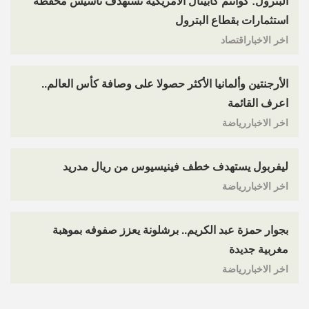
البترول: كوانتم كابيتال الأمريكية تستهدف تأسيس محفظة
استثمارات بقطاع البترول
اخر الاخباراقتصاد
الأرجنتين وألمانيا الأكثر حصولا على وصافة كأس العالم..
اعرف القائمة
اخر الاخباررياضة
ليفربول يستهدف خطف فينيسيوس من ريال مدريد
اخر الاخباررياضة
بجوار حمزة عبد الكريم.. برشلونة يعزز صفوفه بموهبة
مغربية جديدة
اخر الاخباررياضة