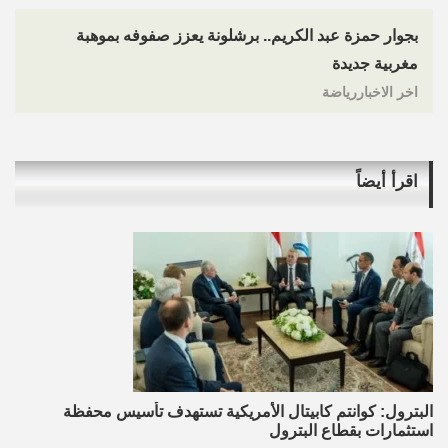
بجوار حمزة عبد الكريم.. برشلونة يعزز صفوفه بموهبة
مغربية جديدة
اخر الاخباررياضة
اقرأ أيضاً
البترول: كوانتم كابيتال الأمريكية تستهدف تأسيس محفظة
استثمارات بقطاع البترول