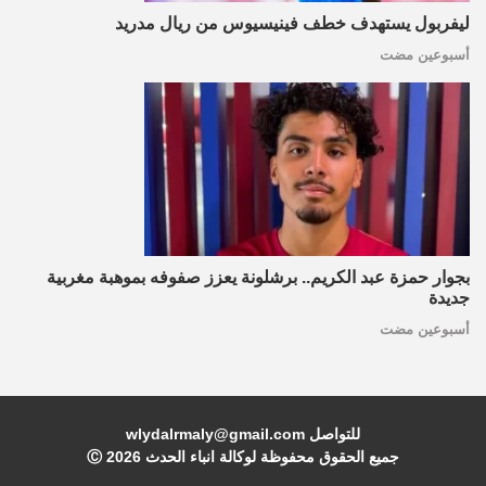
ليفربول يستهدف خطف فينيسيوس من ريال مدريد
أسبوعين مضت
بجوار حمزة عبد الكريم.. برشلونة يعزز صفوفه بموهبة مغربية
جديدة
أسبوعين مضت
للتواصل wlydalrmaly@gmail.com
جميع الحقوق محفوظة لوكالة انباء الحدث Ⓒ
2026