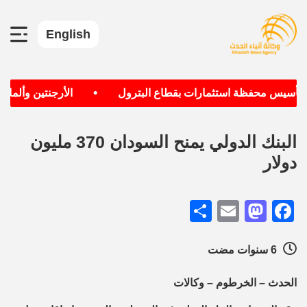
English
•
 تأسيس محفظة استثمارات بقطاع البترول
الأرجنتين وألمانيا 
البنك الدولي يمنح السودان 370 مليون
دولار
Share
Mastodon
Email
Facebook
6 سنوات مضت
الحدث – الخرطوم – وكالات