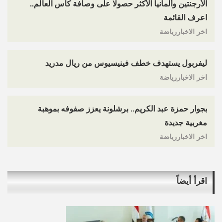
الأرجنتين وألمانيا الأكثر حصولا على وصافة كأس العالم..
اعرف القائمة
اخر الاخباررياضة
ليفربول يستهدف خطف فينيسيوس من ريال مدريد
اخر الاخباررياضة
بجوار حمزة عبد الكريم.. برشلونة يعزز صفوفه بموهبة
مغربية جديدة
اخر الاخباررياضة
اقرأ أيضاً