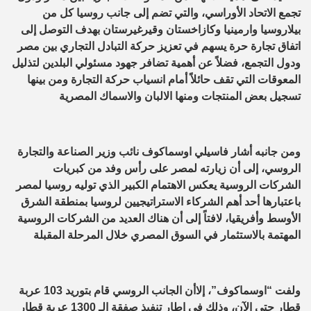
تجمع الاتحاد الأوراسي، والتي تضم إلى جانب روسيا كل من
بيلاروسيا وارمينيا وكازاخستان وقيرغيرستان بهدف التوصل إلى
اتفاق تجارة حرة يسهم في تعزيز حركة التبادل التجاري بين مصر
ودول التجمع، فضلاً عن أهمية تضافر جهود مسئولي البلدين لتذليل
المعوقات التي تقف حائلاً أمام انسياب حركة التجارة ومن بينها
تسجيل بعض المنتجات ومنها الالبان والاسماك المصرية
ومن جانبه أشار فاسيلي اوسماكوف نائب وزير الصناعة والتجارة
الروسي، إلى أن زيارته لمصر على رأس وفد من كبريات
الشركات الروسية يعكس الاهتمام الكبير الذي توليه روسيا لمصر
باعتبارها أحد أهم الشركاء الاستراتيجيين لروسيا بمنطقة الشرق
الأوسط وأفريقيا، لافتاً إلى أن هناك العديد من الشركات الروسية
المهتمة بالاستثمار في السوق المصري خلال المرحلة المقبلة
ولفت “اوسماكوف”، إلاأن الجانب الروسي قام بتوريد 103 عربة
قطار حتى الآن، وذلك في إطار تنفيذ صفقة الـ 1300 عربة قطار