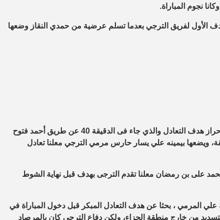
انا نجوم المباراة
.
جيل الهدف الأول لفريق الترجي بعدما تسلم عرضية من حمدي النقاز وضعها
سيطر لاعبو الزمالك على ما تبقى من أحداث الشوط الأول أملا فى إحراز هدف التعادل والذي جاء فى الدقيقة 40 عن طريق أحمد فتوح
 ويضعها بيمينه علي يسار حارس مرمي الترجي معلنا تعادل
يسددها محمد على بن رمضان معلنا تقدم الترجى بهدف قبل نهاية الشوط
ية علي المرمي ، بحثا عن هدف التعادل المبكر قبل دخول المباراة في
تسديد من خارج منطقة الجزاء، ولكن دفاع الترجي كان بالمرصاد