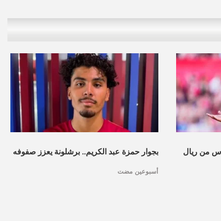
س من ريال
بجوار حمزة عبد الكريم.. برشلونة يعزز صفوفه
أسبوعين مضت
بموهبة مغربية جديدة