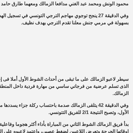
محمود الونش ومحمد عبد الغني مدافعا الزمالك ومعهما طارق حامد وك
وفي الدقيقة 27 ينجح توجوي مهاجم الترجي التونسي في تس
بسهولة في مرمي جنش معلنا تقدم الترجي بهدف نظيف
.
الذى تسلم عرضية من فرجاني ساسي من مهارة فردية داخل المنطقة،
الزمالك
.
وفي الدقيقة 42 يتلقى الزمالك صدمة باحتساب ركلة جزاء 
الأول، وتصبح النتيجة 2/1 للفريق التتونسي
.
بدأ فريق الزمالك الشوط الثاني من المباراة بأداء أكثر هجوما وفاعل
اوقاتها الحرجة وتعرض اللاعبين لضغط عصبي، واعتمد لاعبوه علي ال