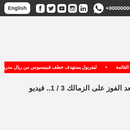
+0000000
English
•
•
مة
ليفربول يستهدف خطف فينيسيوس من ريال مدريد
لى الزمالك 3 / 1.. فيديو