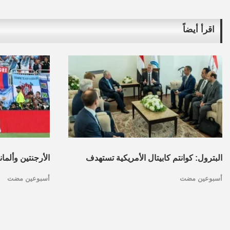
اقرأ أيضاً
البترول: كوانتم كابيتال الأمريكية تستهدف
الأرجنتين وألما
أسبوعين مضت
أسبوعين مضت
تأسيس محفظة استثمارات بقطاع البترول
كأس العالم.. ا