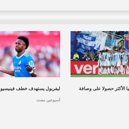
نيا الأكثر حصولا على وصافة
ليفربول يستهدف خطف فينيسيو
أسبوعين مضت
عرف القائمة
مدريد