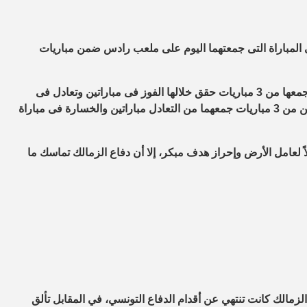
 المباراة التى جمعتهما اليوم على ملعب رادس ضمن مباريات
وبهذه النتيجة يحتل الترجي صدارة المجموعة الرابعة برصيد 7 نقاط، جمعها من 3 مباريات حقق خلالها الفوز فى مباراتين وتعادل فى
واحدة، بينما يحتل الزمالك المركز الثالث فى المجموعة برصيد نقطتين من 3 مباريات جمعهما من التعادل مباراتين والخسارة فى مباراة
 لعامل الأرض وإحراز هدف مبكر، إلا أن دفاع الزمالك تماسك ما
زمالك كانت تنتهي عن أقدام الدفاع التونسي، في المقابل تألق