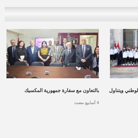
لوطني ويتناول
بالتعاون مع سفارة جمهورية المكسيك
4 أسابيع مضت
بالقاهرة…مركز الحوار ينظم ندوة حول
الدبلوماسية النسوية في المكسيك.. صور