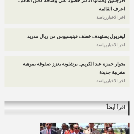
الأرجنتين وألمانيا الأكثر حصولا على وصافة كأس العالم..
اعرف القائمة
اخر الاخباررياضة
ليفربول يستهدف خطف فينيسيوس من ريال مدريد
اخر الاخباررياضة
بجوار حمزة عبد الكريم.. برشلونة يعزز صفوفه بموهبة
مغربية جديدة
اخر الاخباررياضة
اقرأ أيضاً