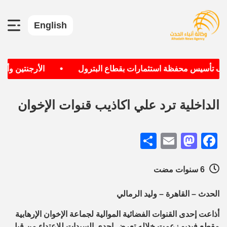
English
•
هدف تأسيس محفظة استثمارات بقطاع البترول
الأرجنتين وألمان
الداخلية ترد علي اكاذيب قنوات الإخوان
Share
Mastodon
Email
Facebook
6 سنوات مضت
الحدث – القاهرة – وليد الرمالي
أذاعت إحدى القنوات الفضائية الموالية لجماعة الإخوان الإرهابية
مقطع فيديو زعمت خلاله تعرض إحدى السيدات للإعتداء من قِبل