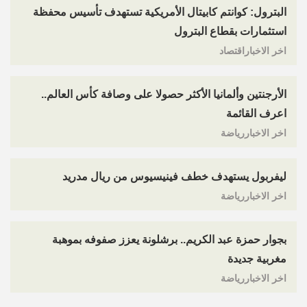
البترول: كوانتم كابيتال الأمريكية تستهدف تأسيس محفظة
استثمارات بقطاع البترول
اخر الاخباراقتصاد
الأرجنتين وألمانيا الأكثر حصولا على وصافة كأس العالم..
اعرف القائمة
اخر الاخباررياضة
ليفربول يستهدف خطف فينيسيوس من ريال مدريد
اخر الاخباررياضة
بجوار حمزة عبد الكريم.. برشلونة يعزز صفوفه بموهبة
مغربية جديدة
اخر الاخباررياضة