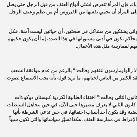
ا الوباء، فإن المرأة تتعرض لشتى أنواع العنف من قبل الرجل حتى يصل
فهل على المرأة أن تحمي نفسها من الفيروس أم من ظلم وعنف الرجل
 اللواتي يشتكين من مشاكل في صحتهن، أن حياتهن ليست آمنة، فكل
حاكم تكون في أدنى مستوياتها في هذا الصدد، إما أن يكون حكمهم
يقهم لممارسة مثل هذه الأعمال.
 لا زالوا يمارسون عنفهم وقالت:” بالرغم من عدم موافقة الشعب
د الكثير من الناس لحياتهم، ما نريد قوله بأنه يجب الاستماع لصوت
ون الثاني وقالت:” اختفاء الطالبة الكردية كليستان دوكو ذات
كانون الثاني لا يعرف مصيرها حتى الآن، في حين تتجاهل السلطات
القضية وقد يكون أحد أسباب اختفائها، في حين تدعي الشرطة بأنها
ن الإفراط في ممارسة العنف، هكذا تسيّر سياساتها والتي تكون سبباً