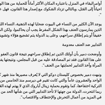
أوامرالبقاء في المنزل باعتباره المكان الأكثر أماناً للحماية من هذ
احياناً إلى القتل، وبالتالي تزداد الشكوك مع إصدار هذا القانون، 
“.
يوجد الآن الكثير من النساء في البيوت ضحايا لهذه الذهنية، النساء
الذين يمارسون العنف بهذا الشكل المفرط يجب أن يحاكموا، ولكن الم
خفيفاً أو يتم إطلاق سراحهم، وعلى يد الدولة يتم تشجيع هؤلاء وتشو
التدابير ضد العنف معدومة
وأوضحت دمير بأن أولئك الذين تم إطلاق سراحهم نتيجة قانون العفو
على هذا القانون فقد تم المصادقة عليه من قبل المجلس، ونتيجتها يفق
المرأة وأخذ التدابير لحمايتها من العنف”.
ونبهت دمير بخصوص كليستان دوكو التي لا يُعرف مصيرها منذ شهر كان
الواحد والعشرون عاماً والتي كانت تقيم في ديرسم منذ الخامس من 
التركية اختفاءها، كما وتقوم بحماية زينال آباروك الذي لا يهتم لهذه 
ربما انتحرت، الدولة من جهتها لا تأخذ التدابير التي من شأنها الحد م
في المزيد من أعمال التحرش والإختطاف والاغتصاب”.