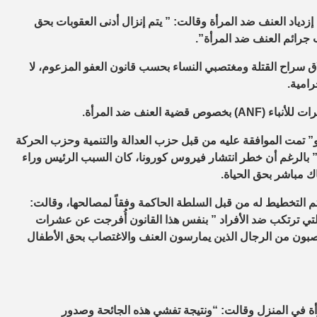
 دمير لفتت الانتباه إلى إزدياد العنف ضد المرأة وقالت: ” يتم إنزال أدنى العقوبات بحق
ب جرائم العنف ضد المرأة”.
 سراح القتلة ومغتصبي النساء بحسب قانون العفو المزعوم، لا
امية.
و” تمت الموافقة عليه من قبل حزب العدالة والتنمية وحزب الحركة
فيذ في 15 نيسان، وقالت دمير: ” بالرغم أن خطر انتشار فيروس كورونا، كان السبب الرئيس وراء
هاك مباشر بحق الحياة.
 يتم التخطيط له من قبل السلطة الحاكمة وفقاً لمصالحها، وقالت:
التي ترتكب ضد الأفراد ” بنفس هذا القانون أُفرجت عن عشرات
مغتصبون من الرجال الذين يمارسون العنف والاغتصاب بحق الأطفال
ة في المنزل وقالت: “ونتيجة تفشي هذه الجائحة وصدور