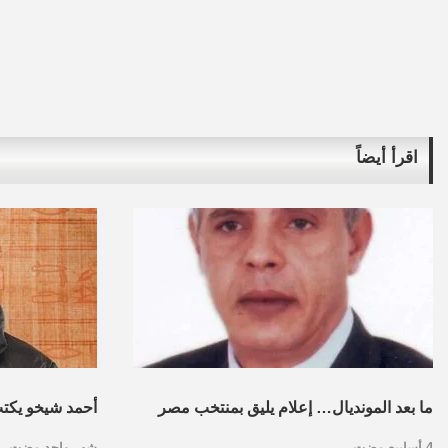
اقرأ أيضاً
ما بعد المونديال… إعلام يليق بمنتخب مصر
أحمد شيخو يكتب :
4 أسابيع مضت
شهر واحد مضت