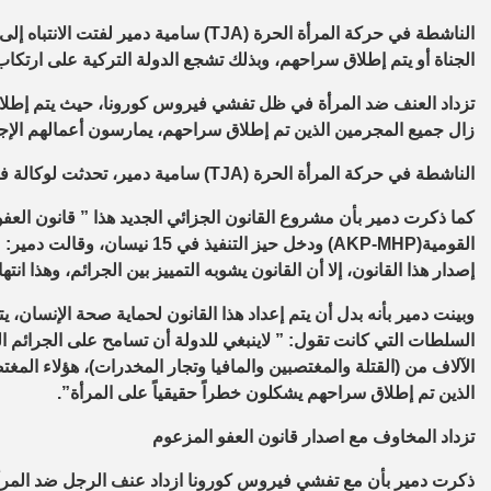
الناشطة في حركة المرأة الحرة (TJA) سامية
الجناة أو يتم إطلاق سراحهم، وبذلك تشجع الدولة التركية على ارتكا
تزداد العنف ضد المرأة في ظل تفشي فيروس كورونا، حيث يتم إطلاق
زال جميع المجرمين الذين تم إطلاق سراحهم، يمارسون أعمالهم الإجر
الناشطة في حركة المرأة الحرة (TJA) سامية دمير، تحدثت لوكالة فرات للأنباء (ANF) بخصوص قضية العنف ضد المرأة.
كما ذكرت دمير بأن مشروع القانون الجزائي الجديد هذا ” قانون العف
القومية(AKP-MHP) ودخل حيز التن
إصدار هذا القانون، إلا أن القانون يشوبه التمييز بين الجرائم، وهذا انت
وبينت دمير بأنه بدل أن يتم إعداد هذا القانون لحماية صحة الإنسان،
السلطات التي كانت تقول: ” لاينبغي للدولة أن تسامح على الجرائم 
الآلاف من (القتلة والمغتصبين والمافيا وتجار المخدرات)، هؤلاء ال
الذين تم إطلاق سراحهم يشكلون خطراً حقيقياً على المرأة”.
تزداد المخاوف مع اصدار قانون العفو المزعوم
ذكرت دمير بأن مع تفشي فيروس كورونا ازداد عنف الرجل ضد المرأ