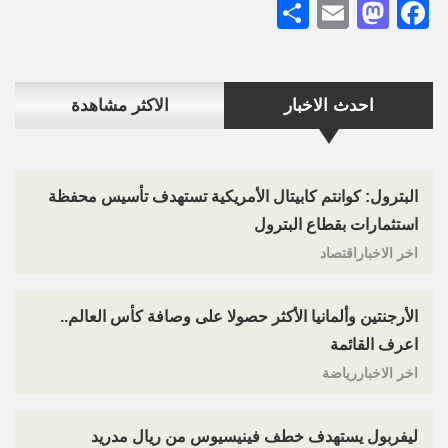
Share
Mastodon
Email
Facebook
احدث الاخبار
الاكثر مشاهدة
البترول: كوانتم كابيتال الأمريكية تستهدف تأسيس محفظة
استثمارات بقطاع البترول
اخر الاخباراقتصاد
الأرجنتين وألمانيا الأكثر حصولا على وصافة كأس العالم..
اعرف القائمة
اخر الاخباررياضة
ليفربول يستهدف خطف فينيسيوس من ريال مدريد