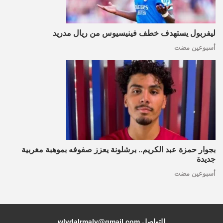
ليفربول يستهدف خطف فينيسيوس من ريال مدريد
أسبوعين مضت
بجوار حمزة عبد الكريم.. برشلونة يعزز صفوفه بموهبة مغربية
جديدة
أسبوعين مضت
للتواصل wlydalrmaly@gmail.com