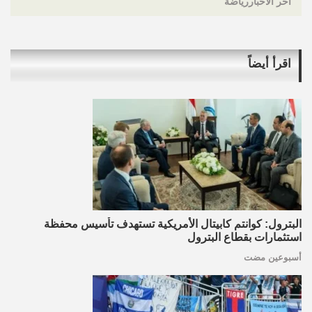
اخر الاخباررياضة
اقرأ أيضاً
البترول: كوانتم كابيتال الأمريكية تستهدف تأسيس محفظة
استثمارات بقطاع البترول
أسبوعين مضت