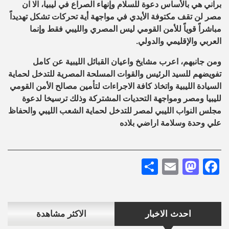
براني هي بالأساس دعوة للسلام وإنهاء الصراع في ليبيا، الا ان
مصر لن تقف مكتوفة الأيدي في مواجهة أية تحركات تشكل تهديداً
مباشراً قوياً للأمن القومي ليس المصري والليبي فقط وإنما
العربي والإقليمي والدولي.
ومن جانبهم، اعرب مشايخ واعيان القبائل الليبية عن كامل
تفويضهم للسيد الرئيس والقوات المسلحة المصرية للتدخل لحماية
السيادة الليبية واتخاذ كافة الاجراءات لتأمين مصالح الأمن القومي
لليبيا ومصر ومواجهة التحديات المشتركة وذلك ترسيخا لدعوة
مجلس النواب الليبي لمصر للتدخل لحماية الشعب الليبي والحفاظ
علي وحدة وسلامة اراضي بلاده
Share
Mastodon
Email
Facebook
احدث الاخبار
الاكثر مشاهدة