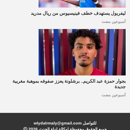
ليفربول يستهدف خطف فينيسيوس من ريال مدريد
أسبوعين مضت
بجوار حمزة عبد الكريم.. برشلونة يعزز صفوفه بموهبة مغربية
جديدة
أسبوعين مضت
للتواصل wlydalrmaly@gmail.com
جميع الحقوق محفوظة لوكالة انباء الحدث Ⓒ
2026