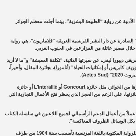
 (58 عاما) على جائزة فيمينا الأدبية عن رواية “الطبيعة البشرية”، بينما أجلت معظم الجوائز
ة” الصادرة عن دار النشر الفرنسية العريقة “فلاماريون”، هي رواية
خلال مصير عائلة من المزارعين في الجنوب الغربي.
يقي ديبورا ليفي، عن سيرتها الذاتية، “تكلفة المعيشة” و”ما لا أريد
بريس أو إمكانيات الحياة” (أناموزا)، بجائزة المقال، وأخيراً،
Actes).
وأثرت لجنة التحكيم على إعلان الجائزة لهذا العام، وعدم تأجيلها كغيرها من الجوائز، مثل جائزة Goncourt أو L’Interallié أو جائزة
سليم جائزتها، على الرغم من الحجز الذي يحظر فتح الأعمال التجارية التي
عملاً من أعمال الدعم الرأسمالي لجميع اللاعبين في سلسلة الكتاب
ي بكل الوسائل الظروف المعاكسة”.
يذكر أن جائزة “فيمينا” الأدبية هي جائزة أدبية فرنسية مرموقة تمنح للرواية المكتوبة باللغة الفرنسية تأسست سنة 1904 من طرف