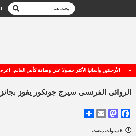
0
الأرجنتين وألمانيا الأكثر حصولا على وصافة كأس العالم.. اعرف الق
الروائى الفرنسى سيرج جونكور يفوز بجائزة فيمي
Share
Mastodon
Email
Facebook
6 سنوات مضت