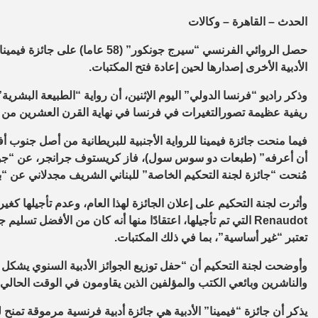
الحدث – القاهرة – وكالات
حصل الروائي الفرنسي “سيرج جونكور”
الأدبية الأخرى إصدارها لحين إعادة فتح المكتبات.
وذكر راديو “فرنسا الدولي” اليوم الإثنين، أن رواية “الطبيعة البشري
ريفية عظيمة تصورالتغيرات في فرنسا في نهاية القرن العشرين من 
فيما منحت جائزة فيمينا للرواية الأجنبية للبريطانية من أصل جنوب أفر
أن أعرفه” (طبعات دو سوس سول)، فاز كريستوف جرانجر، عن “جوزيف كا
مُنحت “جائزة لجنة التحكيم الخاصة” للبناني الشريف مجدلاني عن “بيروت 2020” ( Sud
Renaudot التي تم تأجيلها، اعتقادًا منها أنه كان من الأفضل ت
تعتبر “غير أساسية”، بما في ذلك المكتبات.
وأوضحت لجنة التحكيم أن “حفل توزيع الجوائز الأدبية السنوي يشكل 
والناشرين وبائعي الكتب والمؤلفين الذين يقاومون في الوقت الحال