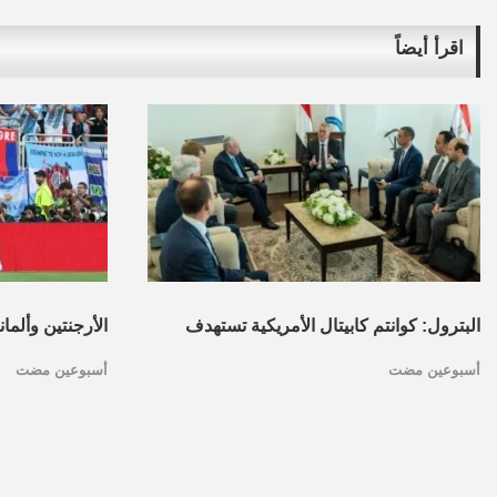
اقرأ أيضاً
البترول: كوانتم كابيتال الأمريكية تستهدف
الأرجنتين وألما
أسبوعين مضت
أسبوعين مضت
تأسيس محفظة استثمارات بقطاع البترول
كأس العالم.. ا