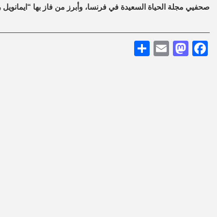
صحفيي مجلة الحياة السعيدة في فرنسا، وأبرز من فاز بها “ايمانويل روبل
Share
Mastodon
Email
Facebook