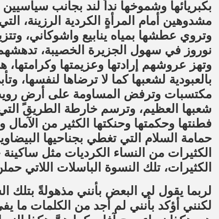
بكبريائها وشموخها نداً لند بجانب سياسيين 
مشدوهين أمام المرأةٍ الكردية الرزينة، الت
وتروي عطشها بمياه ينابيع واشوكاني، وتتزي
نوروز في سهول الجزيرة الخصيبة، تدهشهم ا
وتهز عروشهم إرادتها وعزيمتها وكرامتها، هي
بالعبودية لشعبها كما لا ترضاها لنفسها، وت
مكتسبات وترفض المساومة على أرضٍ رويت 
شعبها العظيم، وترسم خارطة الطريق التي 
فطنتها وحكمتها وحنكتها الكثير من الآمال 
حمامة السلام التي تغطي بجناحيها البيضاوي
الكثيرات من النساء الكرديات مثل ساكينة جا
الكثيرات، تلك النسوة الباسلات اللاتي حملن
لربما يقول لي البعض بأنني مذهولةً بتلك الس
لكنني أؤكد بأنني لم أجد من الكلمات ما يف