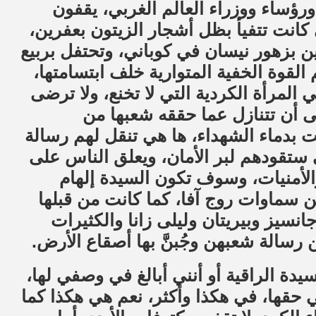
ورؤساء ووزراء العالم الغربي، يقفون
ي كانت تتفيأ بظل أشجار الزيتون بعفرين،
ن بزهور نيسان في كوباني، وتحتفل بربيع
لقوة الخفية المتوارية خلف ابتسامتها،
 المرأة الكردية التي لا تخنع، ولا ترضى
أبى أن تتنازل عما حققه شعبها من
بدماء الشهداء، ها هي تنقل لهم رسالة
ستقودهم لبر الأمان، ويعلق الناس على
والأمنيات، وسوف تكون السيدة إلهام
ن سماوات روج آفا، كما كانت من قبلها
نسيز وبيريتان وليلى زانا والكثيرات
 رسالة شعبهن وجُبنَّ بها أصقاع الأرض.
يدة الراقية أو أنني أبالغ في وصفي لها،
ي حقها، في هكذا وأكثر، نعم هي هكذا كما