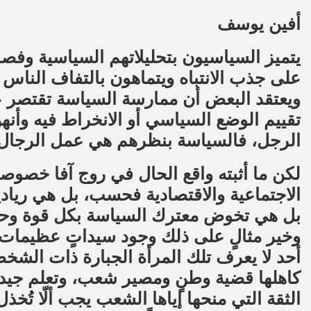
أفين يوسف
يتميز السياسيون بتحليلاتهم السياسية وفص
على جذب الانتباه ويتماهون بالتفاف الناس م
ويعتقد البعض أن ممارسة السياسة تقتصر ع
تقييم الوضع السياسي أو الانخراط فيه وأنهن
الرجل، فالسياسة بنظرهم هي عمل الرجال
لكن ما أثبته واقع الحال في روج آفا خصوصا
الاجتماعية والاقتصادية فحسب، بل هي ريادية
بل هي تخوض معترك السياسة بكل قوة وحزم، و
وخير مثالٍ على ذلك وجود سيداتٍ عظيمات و
أحد لا يعرف تلك المرأة الجبارة ذات الشخصي
كاهلها قضية وطنٍ ومصير شعب، وتعلم جيداً
الثقة التي منحها إياها الشعب يجب ألّا تُخذل