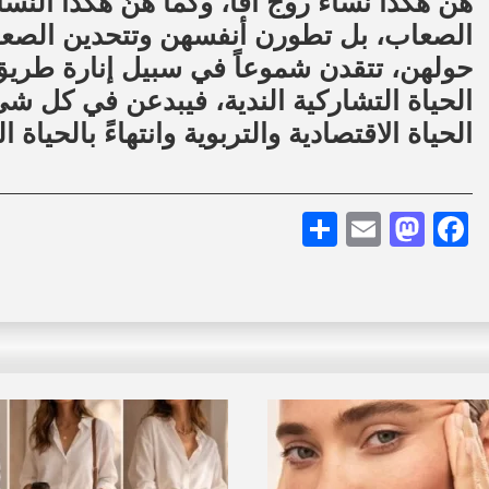
هن هكذا نساء روج آفا، وكما هنَّ هكذا النسا
الصعاب، بل تطورن أنفسهن وتتحدين الصعا
حولهن، تتقدن شموعاً في سبيل إنارة طريق
الحياة التشاركية الندية، فيبدعن في كل شيء 
الحياة الاقتصادية والتربوية وانتهاءً بالحياة
Share
Mastodon
Email
Facebook