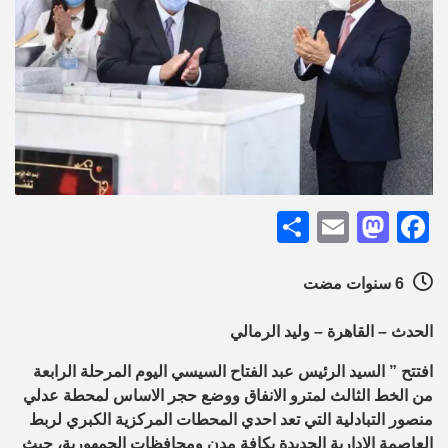
Share
Mastodon
Email
Facebook
6 سنوات مضت
الحدث – القاهرة – وليد الرمالي
افتتح ” السيد الرئيس عبد الفتاح السيسي اليوم المرحلة الرابعة
من الخط الثالث لمترو الانفاق ووضع حجر الاساس لمحطة عدلي
منصور التبادلية التي تعد احدي المحطات المركزية الكبري لربط
العاصمة الادارية الجديدة بكافة مدن ومحافظات الجمهورية، حيث