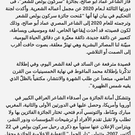
فاز الشاعر عماد أبو صالح، بجائزة “سركون بولص للشعر”، فى
دورتها الثالثة لـعام 2020 عن مجمل أعماله الشعرية. وأكدت لجنة
التحكيم في بيان لها أنها “مُنحت جائزة سركون بولص للشعر
وترجمته للعام 2020 إلى الشاعر المصري عماد أبو صالح، وذلك
لكون قصيدته قد أخذت إيقاعها الخاص، لغة وموسيقى وبساطة،
كتعبير عن ذائقة جديدة، ذائقة معبّرة عن دقائق الحياة اليومية،
مبيّنة لنا المصائر البشرية وهي تهتزّ معلقة، بصوت خافت أقرب
إلى الصمت أو التلاشي.
قصيدة مترفعة عن السائد في لغة الشعر اليوم، وفي إطلالة
تذكّرنا بإطلالة محمد الماغوط في نهاية الخمسينيات من القرن
الماضي، مبتعداَ عن طلب الشهرة والانتشار، مكتفياً بالظلّ الذي
يقيه شمس الظهيرة”.
وتتشكل أمانة الجائزة من أصدقاء الشاعر العراقي الكبير في
أوروبا وأمريكا، وحصل عليها في الدورتين الأولى والثانية، المغربي
مبارك وسّاط، والتونسي آدم فتحي. تختار الجائزة الفائزين بها ولا
تطلب ولا تقبل تقدم الأفراد أو ترشيحات المؤسسات ودور النشر،
ويتزامن الإعلان عنها سنوياً مع ذكرى رحيل سركون بولص في 22
أكتوبر 2007، وتتولى “دار الجمل” التغطية الإعلامية للجائزة وحفل