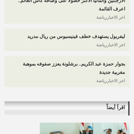
الأرجنتين وألمانيا الأكثر حصولا على وصافة كأس العالم..
اعرف القائمة
اخر الاخباررياضة
ليفربول يستهدف خطف فينيسيوس من ريال مدريد
اخر الاخباررياضة
بجوار حمزة عبد الكريم.. برشلونة يعزز صفوفه بموهبة
مغربية جديدة
اخر الاخباررياضة
اقرأ أيضاً