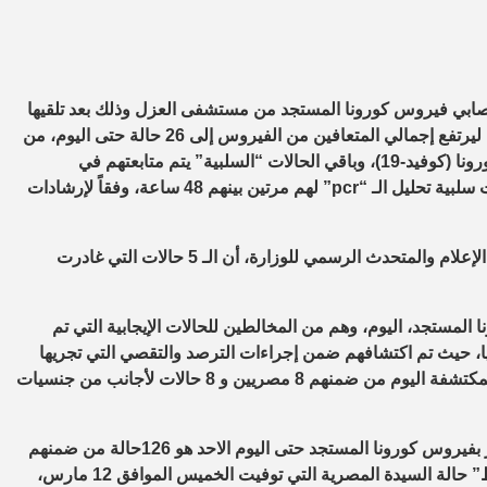
لسكان، اليوم الاحد، عن خروج 5 حالات من مصابي فيروس كورونا المستجد من مستشفى العزل وذلك بعد تلقيها
الرعاية الطبية وتمام شفاءها وفقًا لإرشادات منظمة الصحة العالمية، ليرتفع إجمالي المتعافين من الفيروس إلى 26 حالة حتى اليوم، من
أصل 34 حالة تحولت نتائجها معملياً من إيجابية إلى سلبية لفيروس كورونا (كوفيد-19)، وباقي الحالات “السلبية” يتم متابعتهم في
مستشفيات العزل وحالتهم مستقرة، ومن المنتظر خروجهم بعد ثبوت سلبية تحليل الـ “pcr” لهم مرتين بينهم 48 ساعة، وفقاً لإرشادات
وأوضح الدكتور خالد مجاهد، مستشار وزيرة الصحة والسكان لشئون الإعلام والمتحدث الرسمي للوزارة، أن الـ 5 حالات التي غادرت
فيروس كورونا المستجد، اليوم، وهم من المخالطين للحالات الإيجابية التي تم
ليا، حيث تم اكتشافهم ضمن إجراءات الترصد والتقصي التي تجريها
الوزارة وفقًا لإرشادات منظمة الصحة العالمية، موضحا أن الحالات المكتشفة اليوم من ضمنهم 8 مصريين و 8 حالات لأجانب من جنسيات
وكشف مجاهد عن إجمالي عدد المصابين الذين تم تسجيلهم في مصر بفيروس كورونا المستجد حتى اليوم الاحد هو 126حالة من ضمنهم
26 حالة تم شفاءها وخرجت من مستشفى العزل، وحالتين وفاة فقط” حالة السيدة المصرية التي توفيت الخميس الموافق 12 مارس،