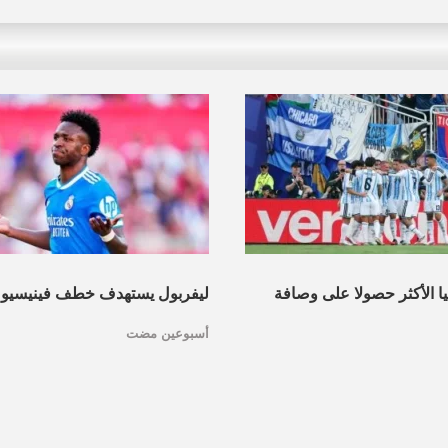
نيا الأكثر حصولا على وصافة
ليفربول يستهدف خطف فينيسيو
أسبوعين مضت
عرف القائمة
مدريد