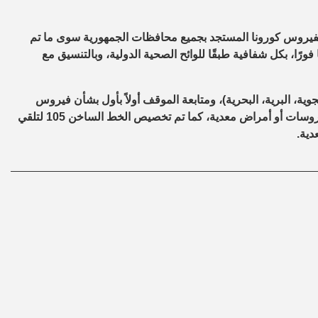
 بفيروس كورونا المستجد بجميع محافظات الجمهورية سوى ما تم
 فورًا، بكل شفافية طبقًا للوائح الصحية الدولية، وبالتنسيق مع
وية، البرية، البحرية)، ومتابعة الموقف أولاً بأول بشأن فيروس
“كورونا المستجد”، واتخاذ كافة الإجراءات الوقائية اللازمة ضد أي فيروسات أو أمراض معدية، كما تم تخصيص الخط الساخن 105 لتلقي
دية.