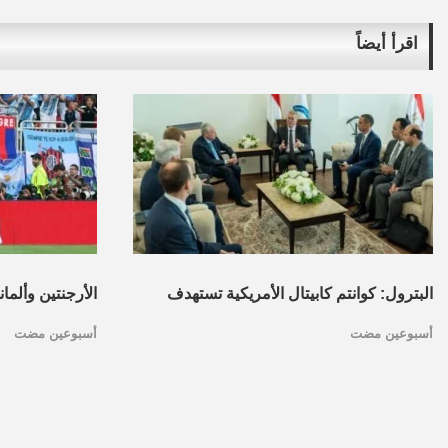
اقرأ أيضاً
البترول: كوانتم كابيتال الأمريكية تستهدف
الأرجنتين وألما
أسبوعين مضت
أسبوعين مضت
تأسيس محفظة استثمارات بقطاع البترول
كأس العالم.. ا