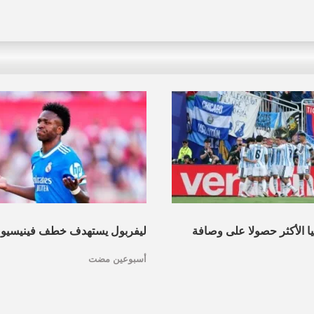
نيا الأكثر حصولا على وصافة
ليفربول يستهدف خطف فينيسيو
أسبوعين مضت
عرف القائمة
مدريد