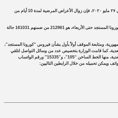
وقال “مجاهد” إنه طبقًا لتوصيات منظمة الصحة العالمية الصادرة في ٢٧ مايو ٢٠٢٠، فإن زوال الأعراض المرضية لمدة 10 أيام من
وذكر “مجاهد” أن إجمالي العدد الذي تم تسجيله في مصر بفيروس كورونا المستجد حتى الأربعاء، هو 212961 من ضمنهم 161031 حالة
ورية، ومتابعة الموقف أولاً بأول بشأن فيروس “كورونا المستجد”،
معدية، كما قامت الوزارة بتخصيص عدد من وسائل التواصل لتلقي
استفسارات المواطنين بشأن فيروس كورونا المستجد والأمراض المعدية، منها الخط الساخن “105”، و”15335″ ورقم الواتساب