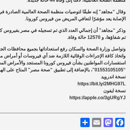
منظمة الصحة العالمية، لافتًا إلى وفاة 44 حالة جديدة.
الإصابة يعد مؤشرًا لتعافي المريض من فيروس كورونا.
تم شفاؤها، و 12570 حالة وفاة.
وتواصل وزارة الصحة والسكان رفع استعداداتها بجميع محافظات الجمه
واتخاذ كافة الإجراءات الوقائية اللازمة ضد أي فيروسات أو أمراض 
“01553105105”، بالإضافة إلى تطبيق “صحة مصر” المتاح على الهواتف ويمكن تحميله من خلال الرابطين التاليين:
نسخة اندرويد
https://bit.ly/2MHG97L
نسخة ايفون
https://apple.co/3gURgYJ
Share
Mastodon
Email
Facebook