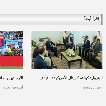
اقرأ أيضاً
البترول: كوانتم كابيتال الأمريكية تستهدف
الأرجنتين وألما
أسبوعين مضت
أسبوعين مضت
تأسيس محفظة استثمارات بقطاع البترول
كأس العالم.. ا