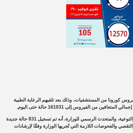
كان، الأربعاء، عن خروج 600 متعافٍ من فيروس كورونا من المستشفيات، وذلك بعد تلقيهم الرعاية الطبية
فين من الفيروس إلى 161031 حالة حتى اليوم.
وأوضح الدكتور خالد مجاهد، مساعد وزيرة الصحة والسكان للإعلام والتوعية، والمتحدث الرسمي للوزارة، أنه تم تسجيل 831 حالة جديدة
لتقصي والفحوصات اللازمة التي تُجريها الوزارة وفقًا لإرشادات