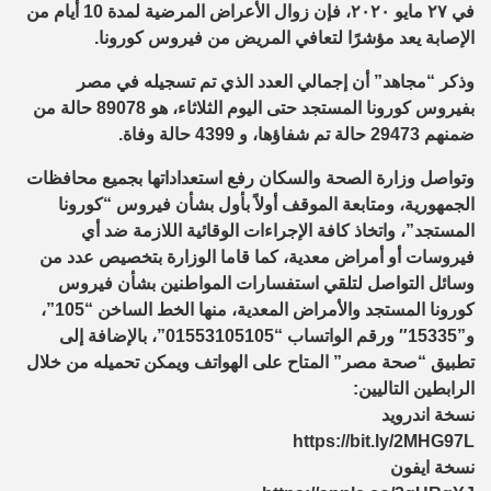
في ٢٧ مايو ٢٠٢٠، فإن زوال الأعراض المرضية لمدة 10 أيام من
الإصابة يعد مؤشرًا لتعافي المريض من فيروس كورونا.
وذكر “مجاهد” أن إجمالي العدد الذي تم تسجيله في مصر
بفيروس كورونا المستجد حتى اليوم الثلاثاء، هو 89078 حالة من
ضمنهم 29473 حالة تم شفاؤها، و 4399 حالة وفاة.
وتواصل وزارة الصحة والسكان رفع استعداداتها بجميع محافظات
الجمهورية، ومتابعة الموقف أولاً بأول بشأن فيروس “كورونا
المستجد”، واتخاذ كافة الإجراءات الوقائية اللازمة ضد أي
فيروسات أو أمراض معدية، كما قاما الوزارة بتخصيص عدد من
وسائل التواصل لتلقي استفسارات المواطنين بشأن فيروس
كورونا المستجد والأمراض المعدية، منها الخط الساخن “105”،
و”15335″ ورقم الواتساب “01553105105”، بالإضافة إلى
تطبيق “صحة مصر” المتاح على الهواتف ويمكن تحميله من خلال
الرابطين التاليين:
نسخة اندرويد
https://bit.ly/2MHG97L
نسخة ايفون