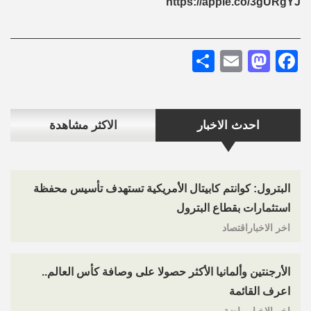
https://apple.co/3gURgYJ
Share
Mastodon
Email
Facebook
احدث الاخبار
الاكثر مشاهدة
البترول: كوانتم كابيتال الأمريكية تستهدف تأسيس محفظة
استثمارات بقطاع البترول
اخر الاخباراقتصاد
الأرجنتين وألمانيا الأكثر حصولا على وصافة كأس العالم..
اعرف القائمة