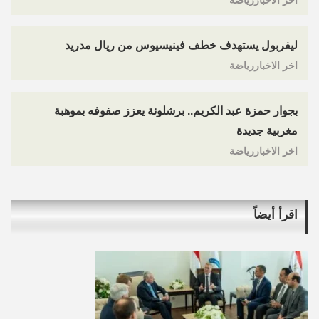
اخر الاخباررياضة
ليفربول يستهدف خطف فينيسيوس من ريال مدريد
اخر الاخباررياضة
بجوار حمزة عبد الكريم.. برشلونة يعزز صفوفه بموهبة
مغربية جديدة
اخر الاخباررياضة
اقرأ أيضاً