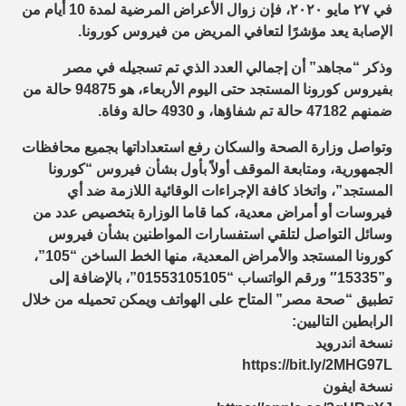
في ٢٧ مايو ٢٠٢٠، فإن زوال الأعراض المرضية لمدة 10 أيام من
الإصابة يعد مؤشرًا لتعافي المريض من فيروس كورونا.
وذكر “مجاهد” أن إجمالي العدد الذي تم تسجيله في مصر
بفيروس كورونا المستجد حتى اليوم الأربعاء، هو 94875 حالة من
ضمنهم 47182 حالة تم شفاؤها، و 4930 حالة وفاة.
وتواصل وزارة الصحة والسكان رفع استعداداتها بجميع محافظات
الجمهورية، ومتابعة الموقف أولاً بأول بشأن فيروس “كورونا
المستجد”، واتخاذ كافة الإجراءات الوقائية اللازمة ضد أي
فيروسات أو أمراض معدية، كما قاما الوزارة بتخصيص عدد من
وسائل التواصل لتلقي استفسارات المواطنين بشأن فيروس
كورونا المستجد والأمراض المعدية، منها الخط الساخن “105”،
و”15335″ ورقم الواتساب “01553105105”، بالإضافة إلى
تطبيق “صحة مصر” المتاح على الهواتف ويمكن تحميله من خلال
الرابطين التاليين:
نسخة اندرويد
https://bit.ly/2MHG97L
نسخة ايفون