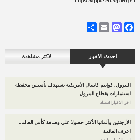
https://apple.co/3gURgYJ
Share
Mastodon
Email
Facebook
احدث الاخبار
الاكثر مشاهدة
البترول: كوانتم كابيتال الأمريكية تستهدف تأسيس محفظة
استثمارات بقطاع البترول
اخر الاخباراقتصاد
الأرجنتين وألمانيا الأكثر حصولا على وصافة كأس العالم..
اعرف القائمة