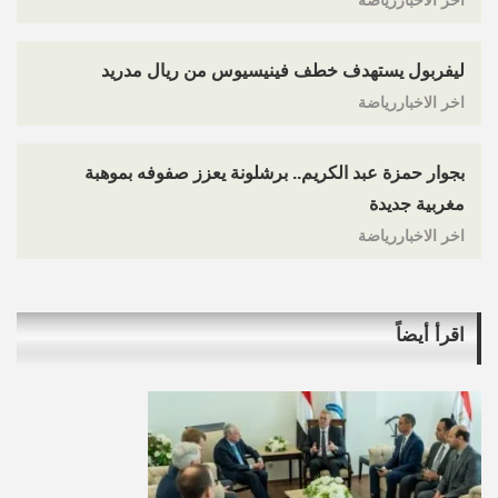
اخر الاخباررياضة
ليفربول يستهدف خطف فينيسيوس من ريال مدريد
اخر الاخباررياضة
بجوار حمزة عبد الكريم.. برشلونة يعزز صفوفه بموهبة
مغربية جديدة
اخر الاخباررياضة
اقرأ أيضاً