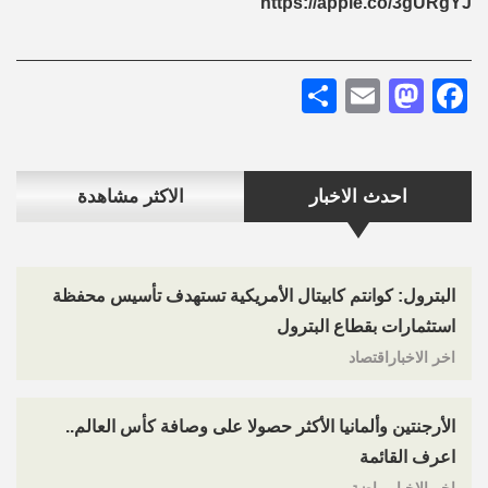
https://apple.co/3gURgYJ
Share
Mastodon
Email
Facebook
احدث الاخبار
الاكثر مشاهدة
البترول: كوانتم كابيتال الأمريكية تستهدف تأسيس محفظة
استثمارات بقطاع البترول
اخر الاخباراقتصاد
الأرجنتين وألمانيا الأكثر حصولا على وصافة كأس العالم..
اعرف القائمة