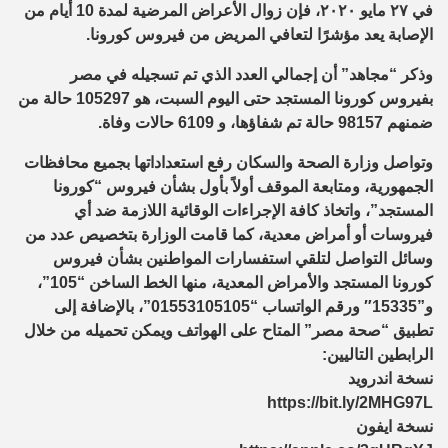
في ٢٧ مايو ٢٠٢٠، فإن زوال الأعراض المرضية لمدة 10 أيام من
الإصابة يعد مؤشرًا لتعافي المريض من فيروس كورونا.
وذكر “مجاهد” أن إجمالي العدد الذي تم تسجيله في مصر
بفيروس كورونا المستجد حتى اليوم السبت، هو 105297 حالة من
ضمنهم 98157 حالة تم شفاؤها، و 6109 حالات وفاة.
وتواصل وزارة الصحة والسكان رفع استعداداتها بجميع محافظات
الجمهورية، ومتابعة الموقف أولاً بأول بشأن فيروس “كورونا
المستجد”، واتخاذ كافة الإجراءات الوقائية اللازمة ضد أي
فيروسات أو أمراض معدية، كما قامت الوزارة بتخصيص عدد من
وسائل التواصل لتلقي استفسارات المواطنين بشأن فيروس
كورونا المستجد والأمراض المعدية، منها الخط الساخن “105”،
و”15335″ ورقم الواتساب “01553105105”، بالإضافة إلى
تطبيق “صحة مصر” المتاح على الهواتف ويمكن تحميله من خلال
الرابطين التاليين:
نسخة اندرويد
https://bit.ly/2MHG97L
نسخة ايفون