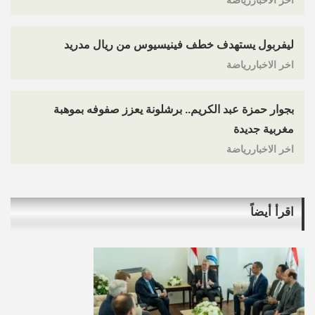
اخر الاخباررياضة
ليفربول يستهدف خطف فينيسيوس من ريال مدريد
اخر الاخباررياضة
بجوار حمزة عبد الكريم.. برشلونة يعزز صفوفه بموهبة
مغربية جديدة
اخر الاخباررياضة
اقرأ أيضاً