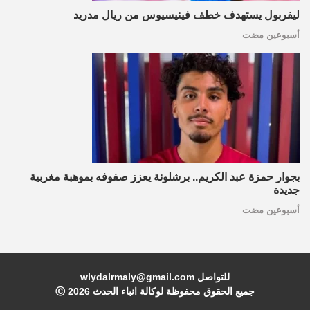
ليفربول يستهدف خطف فينيسيوس من ريال مدريد
أسبوعين مضت
بجوار حمزة عبد الكريم.. برشلونة يعزز صفوفه بموهبة مغربية
جديدة
أسبوعين مضت
للتواصل wlydalrmaly@gmail.com
جميع الحقوق محفوظة لوكالة انباء الحدث Ⓒ
2026