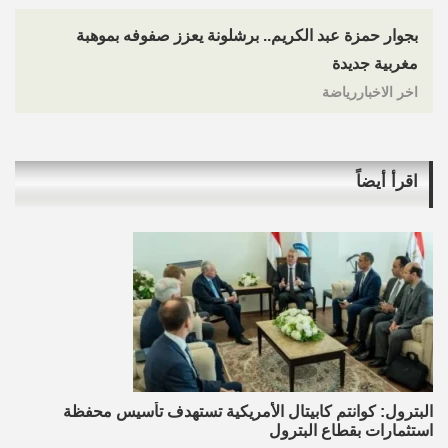
بجوار حمزة عبد الكريم.. برشلونة يعزز صفوفه بموهبة
مغربية جديدة
اخر الاخباررياضة
اقرأ أيضاً
البترول: كوانتم كابيتال الأمريكية تستهدف تأسيس محفظة
استثمارات بقطاع البترول