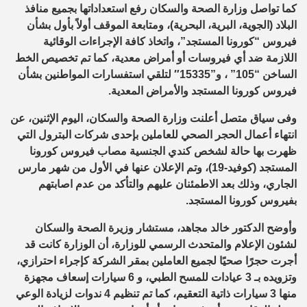
كما تواصل وزارة الصحة والسكان رفع استعداداتها بجميع منافذ
البلاد (الجوية، البرية، البحرية)، ومتابعة الموقف أولاً بأول بشأن
فيروس “كورونا المستجد”، واتخاذ كافة الإجراءات الوقائية
اللازمة ضد أي فيروسات أو أمراض معدية، كما تم تخصيص الخط
الساخن “105” ، و”15335″ لتلقي استفسارات المواطنين بشأن
فيروس كورونا المستجد والأمراض المعدية.
وفى سياق متصل أعلنت وزارة الصحة والسكان، اليوم الإثنين، عن
انتهاء أعمال الحجر الصحي للعاملين بإحدى شركات البترول التي
ظهرت بها حالة لشخص كندي الجنسية مصاب فيروس كورونا
المستجد (كوفيد-19)، وتم الإعلان عنها في الأول من شهر مارس
الجاري، وذلك بعد الاطمئنان عليهم والتأكد من عدم اصابتهم
بفيروس كورونا المستجد.
وأوضح الدكتور خالد مجاهد، مستشار وزيرة الصحة والسكان
لشئون الإعلام والمتحدث الرسمي للوزارة، أن الوزارة كانت قد
أجرت حجرًا صحيًا لجميع العاملين بمقر الشركة كإجراء احترازي،
وتزويده بـ 3 عيادات للمسح الطبي، و 6 سيارات إسعاف مجهزة
منها 3 سيارات ذاتية التعقيم، كما تم تنظيم 4 ندوات لزيادة الوعي