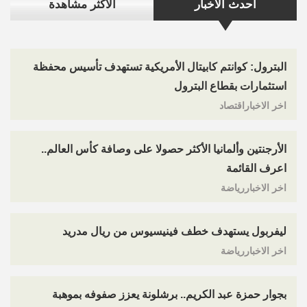
احدث الاخبار
الاكثر مشاهدة
البترول: كوانتم كابيتال الأمريكية تستهدف تأسيس محفظة
استثمارات بقطاع البترول
اخر الاخباراقتصاد
الأرجنتين وألمانيا الأكثر حصولا على وصافة كأس العالم..
اعرف القائمة
اخر الاخباررياضة
ليفربول يستهدف خطف فينيسيوس من ريال مدريد
اخر الاخباررياضة
بجوار حمزة عبد الكريم.. برشلونة يعزز صفوفه بموهبة