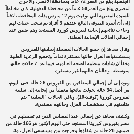
الجنسية يبلغ من العمر 72 عاماً بمحافظة الأقصر، والأخرى
لمصري يبلغ من العمر50 عاماً من محافظة الدقهلية، كان مخالطاً
للسيدة المصرية التي توفيت يوم 12 مارس بذات المحافظة، لافتاً
إلى أن أسرة المتوفى البالغ عددهم 3 أفراد تم سحب عينات لهم
وجاءت نتائجهم إيجابية لفيروس كورونا المستجد وهم ضمن عدد
إجمالي الحالات الإيجابية المعلنة.
وقال مجاهد إن جميع الحالات المسجلة إيجابيتها للفيروس
بمستشفيات العزل حالتها مستقرة تماماً وتخضع للرعاية الطبية
وفقاً لإرشادات منظمة الصحة العالمية، فيما عدا 7 حالات حالتها
متوسطة، وحالتان حالتهما غير مستقرة.
ونوه إلى أن إجمالي المتعافين من الفيروس 26 حالة حتى اليوم،
من أصل 34 حالة تحولت نتائجها معملياً من إيجابية إلى سلبية
لفيروس كورونا (كوفيد-19)، وباقي الحالات “السلبية” يتم
متابعتهم في مستشفيات العزل وحالتهم مستقرة.
وكشف مجاهد عن إجمالي عدد المصابين الذين تم تسجيلهم في
مصر بفيروس كورونا المستجد حتى اليوم الإثنين هو 166 حالة من
ضمنهم 26 حالة تم شفاؤها وخرجت من مستشفى العزل، و4