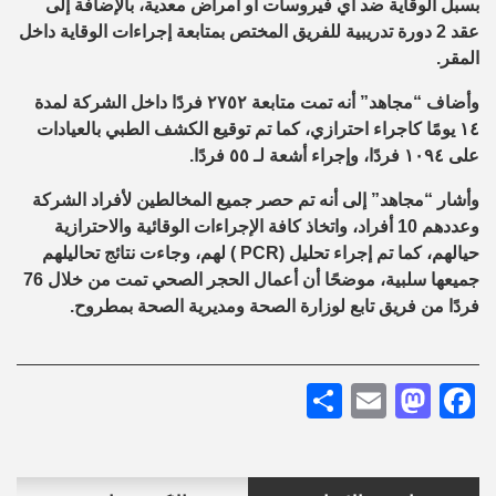
بسبل الوقاية ضد أي فيروسات أو أمراض معدية، بالإضافة إلى
عقد 2 دورة تدريبية للفريق المختص بمتابعة إجراءات الوقاية داخل
المقر.
وأضاف “مجاهد” أنه تمت متابعة ٢٧٥٢ فردًا داخل الشركة لمدة
١٤ يومًا كاجراء احترازي، كما تم توقيع الكشف الطبي بالعيادات
على ١٠٩٤ فردًا، وإجراء أشعة لـ ٥٥ فردًا.
وأشار “مجاهد” إلى أنه تم حصر جميع المخالطين لأفراد الشركة
وعددهم 10 أفراد، واتخاذ كافة الإجراءات الوقائية والاحترازية
حيالهم، كما تم إجراء تحليل (PCR ) لهم، وجاءت نتائج تحاليلهم
جميعها سلبية، موضحًا أن أعمال الحجر الصحي تمت من خلال 76
فردًا من فريق تابع لوزارة الصحة ومديرية الصحة بمطروح.
Share
Mastodon
Email
Facebook