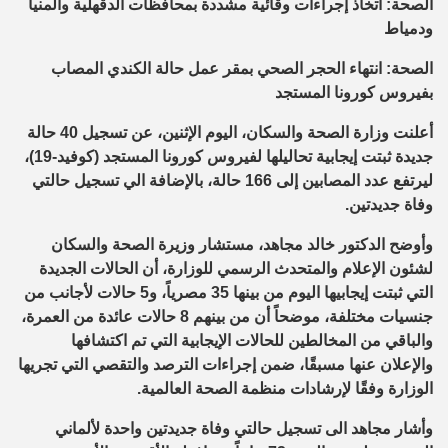
الصحة: اتخاذ إجراءات وقائية مشددة بمحافظات الدقهلية والمنيا
ودمياط
الصحة: انتهاء الحجر الصحي بمقر عمل حالة الكندي المصاب
بفيروس كورونا المستجد
أعلنت وزارة الصحة والسكان، اليوم الإثنين، عن تسجيل 40 حالة
جديدة ثبتت إيجابية تحاليلها لفيروس كورونا المستجد (كوفيد-19)،
ليرتفع عدد المصابين إلى 166 حالة، بالإضافة الي تسجيل حالتي
وفاة جديدتين.
وأوضح الدكتور خالد مجاهد، مستشار وزيرة الصحة والسكان
لشئون الإعلام والمتحدث الرسمي للوزارة، أن الحالات الجديدة
التي ثبتت إيجابيها اليوم من بينها 35 مصرياً، و5 حالات لأجانب من
جنسيات مختلفة، موضحاً أن من بينهم 8 حالات عائدة من العمرة،
والباقي من المخالطين للحالات الإيجابية التي تم اكتشافها
والإعلان عنها مسبقًا، ضمن إجراءات الترصد والتقصي التي تجريها
الوزارة وفقًا لإرشادات منظمة الصحة العالمية.
وأشار مجاهد الى تسجيل حالتي وفاة جديدتين واحدة لألماني